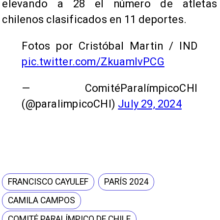
elevando a 28 el número de atletas
chilenos clasificados en 11 deportes.
Fotos por Cristóbal Martin / IND
pic.twitter.com/ZkuamIvPCG
— ComitéParalímpicoCHI
(@paralimpicoCHI)
July 29, 2024
FRANCISCO CAYULEF
PARÍS 2024
CAMILA CAMPOS
COMITÉ PARALÍMPICO DE CHILE