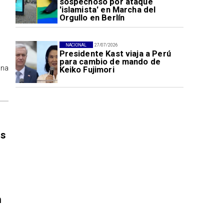
sospechoso por ataque
'islamista' en Marcha del
Orgullo en Berlín
NACIONAL
27/07/2026
Presidente Kast viaja a Perú
para cambio de mando de
ona
Keiko Fujimori
es
n