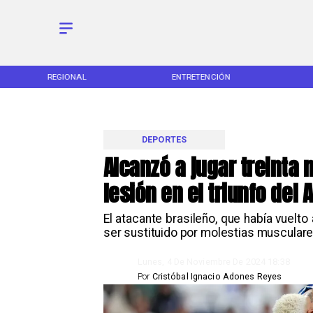
REGIONAL
ENTRETENCIÓN
DEPORTES
Alcanzó a jugar treinta
lesión en el triunfo del A
​El atacante brasileño, que había vuel
ser sustituido por molestias musculare
Lunes, 4 De Noviembre De 2024 18:38
Por
Cristóbal Ignacio Adones Reyes