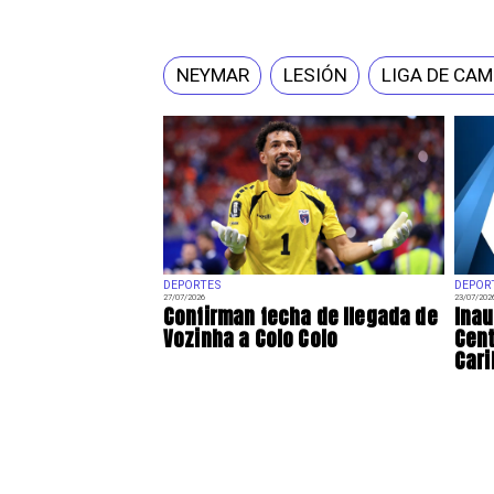
NEYMAR
LESIÓN
LIGA DE CAM
DEPORTES
DEPOR
27/07/2026
23/07/202
Confirman fecha de llegada de
Ina
Vozinha a Colo Colo
Cent
Cari