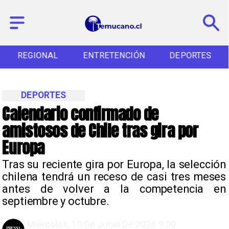
REGIONAL
ENTRETENCIÓN
DEPORTES
DEPORTES
Calendario confirmado de
amistosos de Chile tras gira por
Europa
Tras su reciente gira por Europa, la selección
chilena tendrá un receso de casi tres meses
antes de volver a la competencia en
septiembre y octubre.
Miércoles, 10 De Junio De 2026 9:50