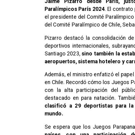
Jaime Pizarro desde París, jus
Paralímpicos París 2024
. El contrat
el presidente del Comité Paralímpico 
del Comité Paralímpico de Chile, Sebas
Pizarro destacó la consolidación d
deportivos internacionales, subrayan
Santiago 2023,
sino también la estab
aeropuertos, sistema hotelero y car
Además, el ministro enfatizó el pape
en Chile. Recordó cómo los Juegos Pa
con la alta participación del púb
destacado en para natación. Tamb
clasificó a 29 deportistas para l
mundo.
Se espera que los Juegos Parapana
países, con una participación 