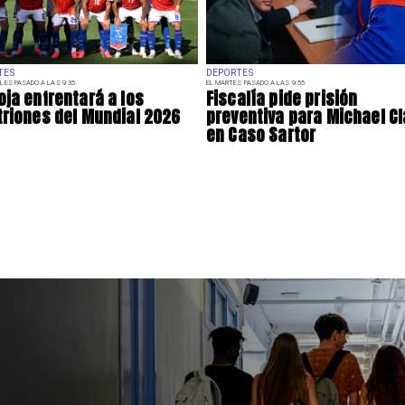
TES
DEPORTES
LES PASADO A LAS 9:35
EL MARTES PASADO A LAS 9:55
oja enfrentará a los
Fiscalía pide prisión
triones del Mundial 2026
preventiva para Michael Cl
en Caso Sartor