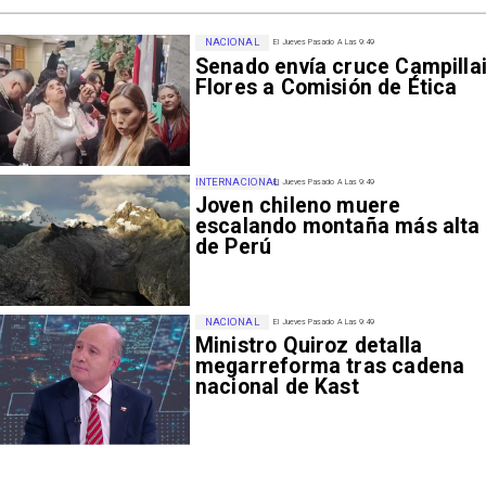
NACIONAL
El Jueves Pasado A Las 9:49
Senado envía cruce Campillai
Flores a Comisión de Ética
INTERNACIONAL
El Jueves Pasado A Las 9:49
Joven chileno muere
escalando montaña más alta
de Perú
NACIONAL
El Jueves Pasado A Las 9:49
Ministro Quiroz detalla
megarreforma tras cadena
nacional de Kast