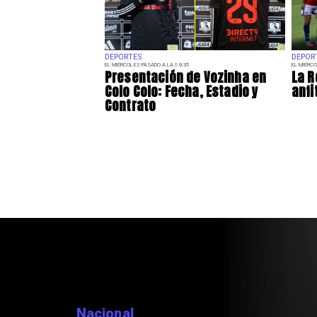
DEPORTES
DEPOR
EL MIÉRCOLES PASADO A LAS 9:35
EL MIÉRCO
Presentación de Vozinha en
La R
Colo Colo: Fecha, Estadio y
anfi
Contrato
Regiones