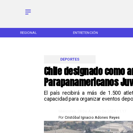
REGIONAL
ENTRETENCIÓN
DEPORTES
Chile designado como an
Parapanamericanos Juv
​El país recibirá a más de 1.500 at
capacidad para organizar eventos deport
Miércoles, 28 De Agosto De 2024 11:17
Por
Cristóbal Ignacio Adones Reyes