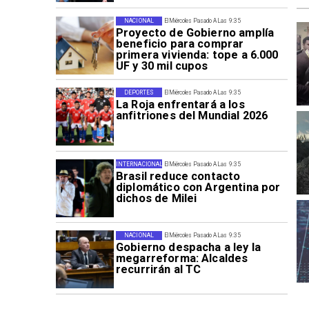
NACIONAL
El Miércoles Pasado A Las 9:35
Proyecto de Gobierno amplía
beneficio para comprar
primera vivienda: tope a 6.000
UF y 30 mil cupos
DEPORTES
El Miércoles Pasado A Las 9:35
La Roja enfrentará a los
anfitriones del Mundial 2026
INTERNACIONAL
El Miércoles Pasado A Las 9:35
Brasil reduce contacto
diplomático con Argentina por
dichos de Milei
NACIONAL
El Miércoles Pasado A Las 9:35
Gobierno despacha a ley la
megarreforma: Alcaldes
recurrirán al TC