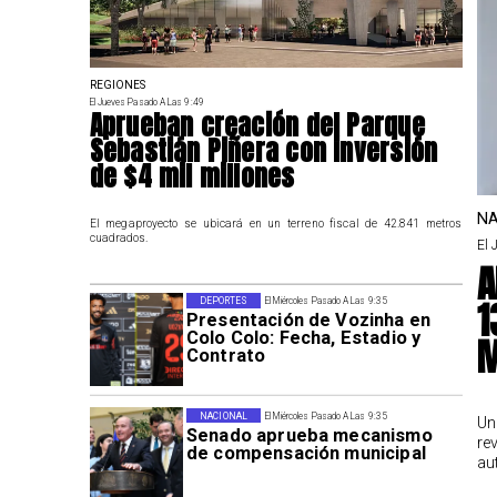
REGIONES
El Jueves Pasado A Las 9:49
Aprueban creación del Parque
Sebastián Piñera con inversión
de $4 mil millones
NA
El megaproyecto se ubicará en un terreno fiscal de 42.841 metros
cuadrados.
El 
A
1
DEPORTES
El Miércoles Pasado A Las 9:35
Presentación de Vozinha en
Colo Colo: Fecha, Estadio y
M
Contrato
NACIONAL
El Miércoles Pasado A Las 9:35
Un
Senado aprueba mecanismo
re
de compensación municipal
au