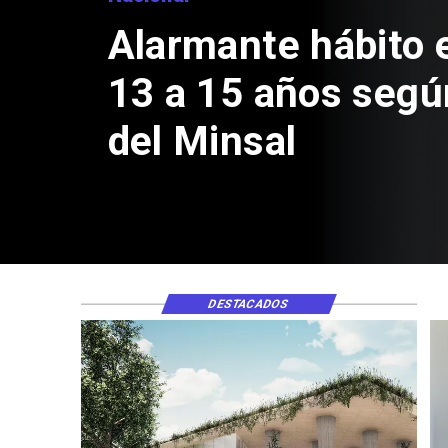
Aprueban crea
Sebastián Piñe
de $4 mil mill
DESTACADOS