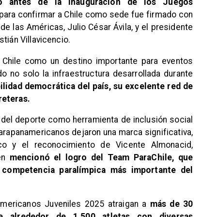
to antes de la inauguración de los Juegos
o para confirmar a Chile como sede fue firmado con
de las Américas, Julio César Ávila, y el presidente
tián Villavicencio.
e Chile como un destino importante para eventos
do no solo la infraestructura desarrollada durante
ilidad democrática del país, su excelente red de
reteras.
l del deporte como herramienta de inclusión social
rapanamericanos dejaron una marca significativa,
lico y el reconocimiento de Vicente Almonacid,
ién
mencionó el logro del Team ParaChile, que
a competencia paralímpica más importante del
mericanos Juveniles 2025 atraigan a
más de 30
de alrededor de 1.500 atletas con diversas