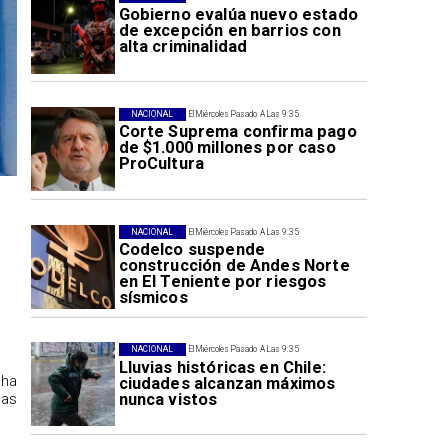
Gobierno evalúa nuevo estado
de excepción en barrios con
alta criminalidad
NACIONAL
El Miércoles Pasado A Las 9:35
Corte Suprema confirma pago
de $1.000 millones por caso
ProCultura
NACIONAL
El Miércoles Pasado A Las 9:35
Codelco suspende
construcción de Andes Norte
en El Teniente por riesgos
sísmicos
NACIONAL
El Miércoles Pasado A Las 9:35
Lluvias históricas en Chile:
 ha
ciudades alcanzan máximos
nunca vistos
las