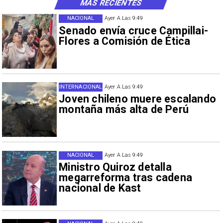
MÁS RECIENTES
NACIONAL
Ayer A Las 9:49
Senado envía cruce Campillai-
Flores a Comisión de Ética
INTERNACIONAL
Ayer A Las 9:49
Joven chileno muere escalando
montaña más alta de Perú
NACIONAL
Ayer A Las 9:49
Ministro Quiroz detalla
megarreforma tras cadena
nacional de Kast