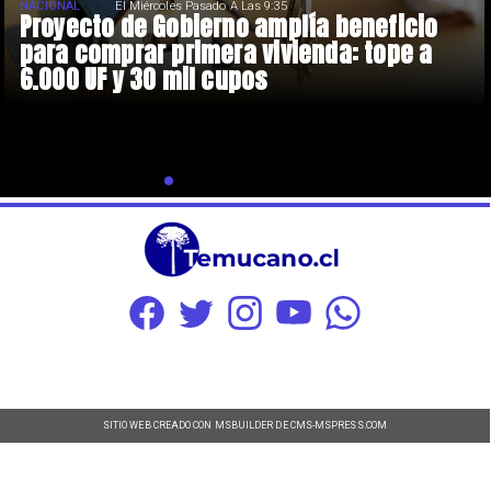
NACIONAL
El Miércoles Pasado A Las 9:35
Proyecto de Gobierno amplía beneficio
para comprar primera vivienda: tope a
6.000 UF y 30 mil cupos
SITIO WEB CREADO CON MSBUILDER DE CMS-MSPRESS.COM