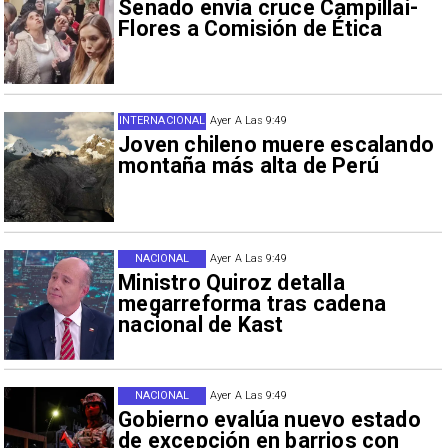
Senado envía cruce Campillai-
Flores a Comisión de Ética
INTERNACIONAL
Ayer A Las 9:49
Joven chileno muere escalando
montaña más alta de Perú
NACIONAL
Ayer A Las 9:49
Ministro Quiroz detalla
megarreforma tras cadena
nacional de Kast
NACIONAL
Ayer A Las 9:49
Gobierno evalúa nuevo estado
de excepción en barrios con