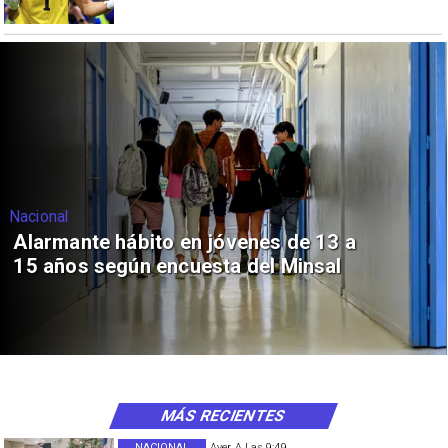
Nacional
Alarmante hábito en jóvenes de 13 a
15 años según encuesta del Minsal
MÁS RECIENTES
NACIONAL
Ayer A Las 9:49