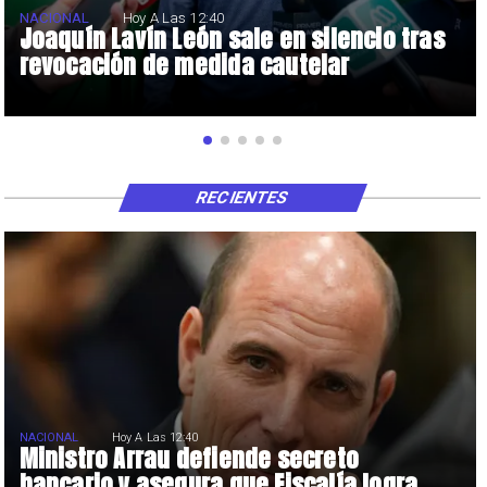
NACIONAL
Hoy A Las 12:40
Joaquín Lavín León sale en silencio tras
revocación de medida cautelar
RECIENTES
NACIONAL
Hoy A Las 12:40
Ministro Arrau defiende secreto
bancario y asegura que Fiscalía logra