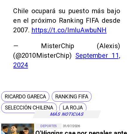
Chile ocupará su puesto más bajo
en el próximo Ranking FIFA desde
2007.
https://t.co/lmluAwbuNH
— MisterChip (Alexis)
(@2010MisterChip)
September 11,
2024
RICARDO GARECA
RANKING FIFA
SELECCIÓN CHILENA
LA ROJA
MÁS NOTICIAS
DEPORTES
31/07/2026
O'Higgins cae por penales ante