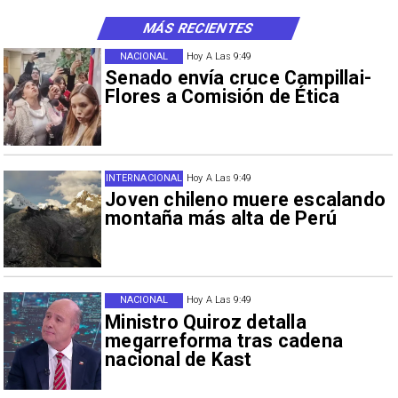
MÁS RECIENTES
NACIONAL
Hoy A Las 9:49
Senado envía cruce Campillai-
Flores a Comisión de Ética
INTERNACIONAL
Hoy A Las 9:49
Joven chileno muere escalando
montaña más alta de Perú
NACIONAL
Hoy A Las 9:49
Ministro Quiroz detalla
megarreforma tras cadena
nacional de Kast