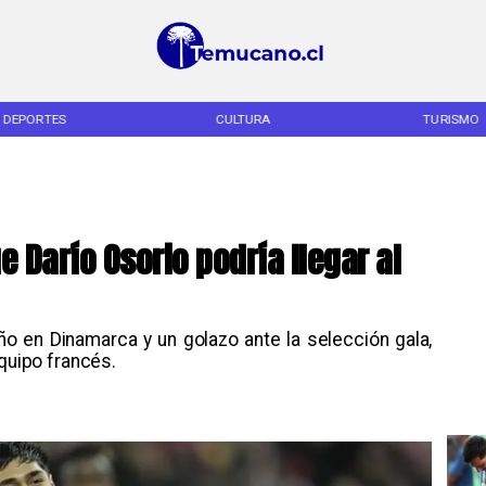
DEPORTES
CULTURA
TURISMO
 Darío Osorio podría llegar al
ño en Dinamarca y un golazo ante la selección gala,
equipo francés.