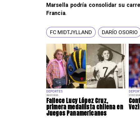
Marsella podría consolidar su car
Francia
.
FC MIDTJYLLAND
DARÍO OSORIO
DEPORTES
DEPOR
28/07/2026
27/07/202
Fallece Lucy López Cruz,
Conf
primera medallista chilena en
Vozi
Juegos Panamericanos