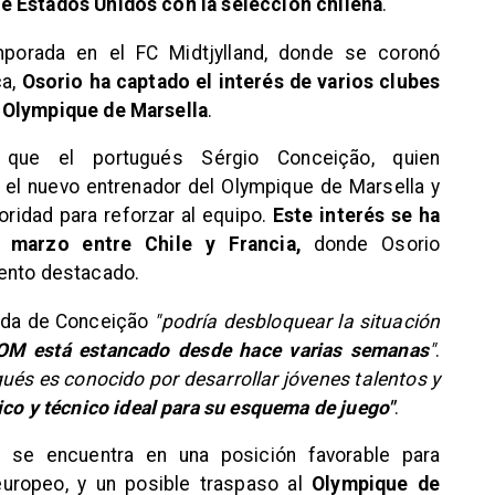
e Estados Unidos con la selección chilena
.
porada en el FC Midtjylland, donde se coronó
ca,
Osorio ha captado el interés de varios clubes
 Olympique de Marsella
.
n que el portugués Sérgio Conceição, quien
 el nuevo entrenador del Olympique de Marsella y
ridad para reforzar al equipo.
Este interés se ha
 marzo entre Chile y Francia,
donde Osorio
iento destacado.
gada de Conceição
"podría desbloquear la situación
 OM está estancado desde hace varias semanas
"
.
gués es conocido por desarrollar jóvenes talentos y
ico y técnico ideal para su esquema de juego"
.
as, se encuentra en una posición favorable para
europeo, y un posible traspaso al
Olympique de