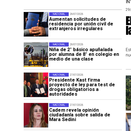
IN
29
NACIONAL
28/07/2026
E
Aumentan solicitudes de
residencia por unión civil de
l
extranjeros irregulares
NACIONAL
28/07/2026
Niña de 2° básico apuñalada
Es
por alumna de 8° en colegio en
nu
medio de una clase
NACIONAL
27/07/2026
Presidente Kast firma
proyecto de ley para test de
drogas obligatorios a
autoridades
NACIONAL
27/07/2026
Cadem revela opinión
ciudadanía sobre salida de
Mara Sedini