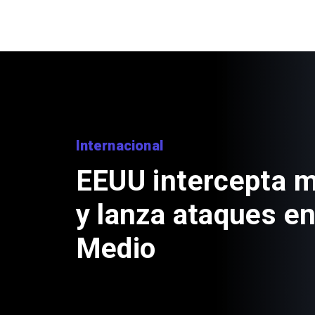
Nacional
Estado venderá m
propiedades a tra
portal de licitaci