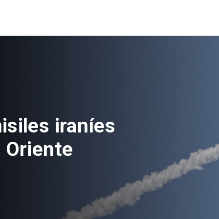
ás de 100
vés de nuevo
ones