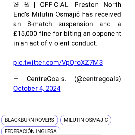
🚨🚨| OFFICIAL: Preston North
End's Milutin Osmajić has received
an 8-match suspension and a
£15,000 fine for biting an opponent
in an act of violent conduct.
pic.twitter.com/VpQroXZ7M3
— CentreGoals. (@centregoals)
October 4, 2024
BLACKBURN ROVERS
MILUTIN OSMAJIC
FEDERACIÓN INGLESA