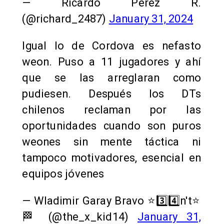
— Ricardo Pérez R.
(@richard_2487)
January 31, 2024
Igual lo de Cordova es nefasto
weon. Puso a 11 jugadores y ahí
que se las arreglaran como
pudiesen. Después los DTs
chilenos reclaman por las
oportunidades cuando son puros
weones sin mente táctica ni
tampoco motivadores, esencial en
equipos jóvenes
— Wladimir Garay Bravo ⭐️3️⃣4️⃣n't⭐️
🏁 (@the_x_kid14)
January 31,