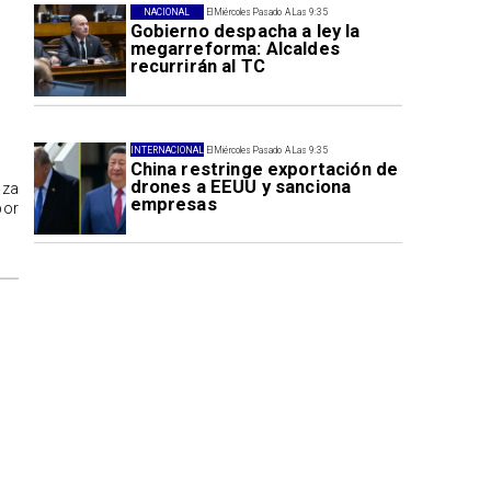
NACIONAL
El Miércoles Pasado A Las 9:35
Gobierno despacha a ley la
megarreforma: Alcaldes
recurrirán al TC
INTERNACIONAL
El Miércoles Pasado A Las 9:35
China restringe exportación de
drones a EEUU y sanciona
aza
empresas
por