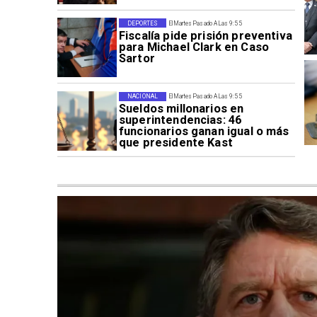
DEPORTES
El Martes Pasado A Las 9:55
Fiscalía pide prisión preventiva
para Michael Clark en Caso
Sartor
NACIONAL
El Martes Pasado A Las 9:55
Sueldos millonarios en
superintendencias: 46
funcionarios ganan igual o más
que presidente Kast