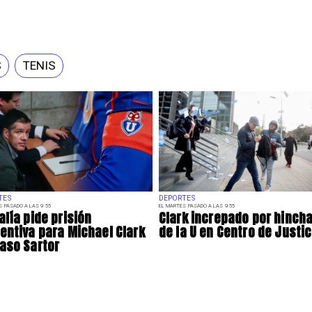
S
TENIS
TES
DEPORTES
S PASADO A LAS 9:55
EL MARTES PASADO A LAS 9:55
alía pide prisión
Clark increpado por hinch
entiva para Michael Clark
de la U en Centro de Justic
aso Sartor