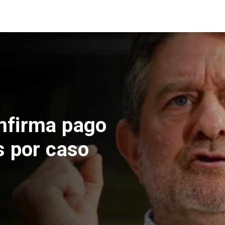
Nacional
Codelco su
de Andes No
por riesgos