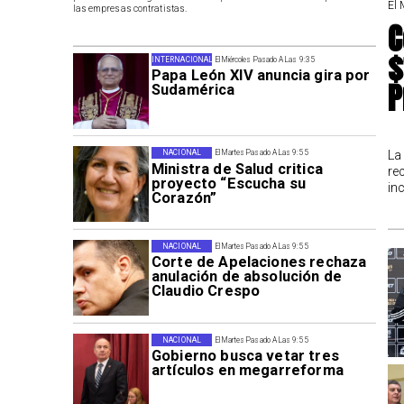
El 
las empresas contratistas.
C
$
INTERNACIONAL
El Miércoles Pasado A Las 9:35
Papa León XIV anuncia gira por
P
Sudamérica
La
NACIONAL
El Martes Pasado A Las 9:55
Ministra de Salud critica
re
proyecto “Escucha su
in
Corazón”
NACIONAL
El Martes Pasado A Las 9:55
Corte de Apelaciones rechaza
anulación de absolución de
Claudio Crespo
NACIONAL
El Martes Pasado A Las 9:55
Gobierno busca vetar tres
artículos en megarreforma