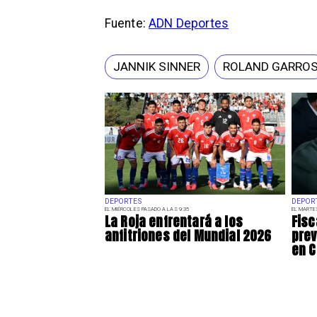
Fuente:
ADN Deportes
JANNIK SINNER
ROLAND GARRO
DEPORTES
DEPOR
EL MIÉRCOLES PASADO A LAS 9:35
EL MARTE
La Roja enfrentará a los
Fisc
anfitriones del Mundial 2026
prev
en C