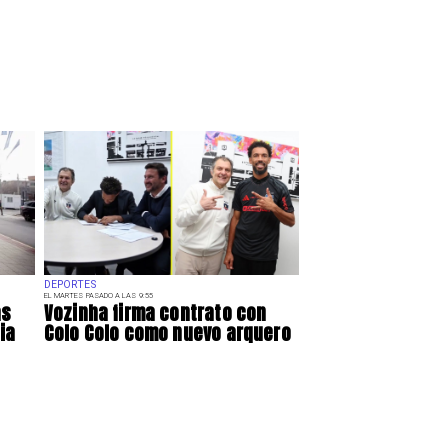
DEPORTES
EL MARTES PASADO A LAS 9:55
as
Vozinha firma contrato con
ia
Colo Colo como nuevo arquero