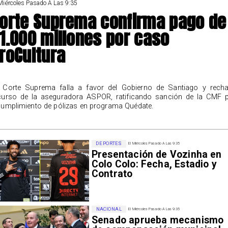
Miércoles Pasado A Las 9:35
orte Suprema confirma pago de
1.000 millones por caso
roCultura
 Corte Suprema falla a favor del Gobierno de Santiago y rech
curso de la aseguradora ASPOR, ratificando sanción de la CMF 
cumplimiento de pólizas en programa Quédate.
DEPORTES
El Miércoles Pasado A Las 9:35
Presentación de Vozinha en
Colo Colo: Fecha, Estadio y
Contrato
NACIONAL
El Miércoles Pasado A Las 9:35
Senado aprueba mecanismo