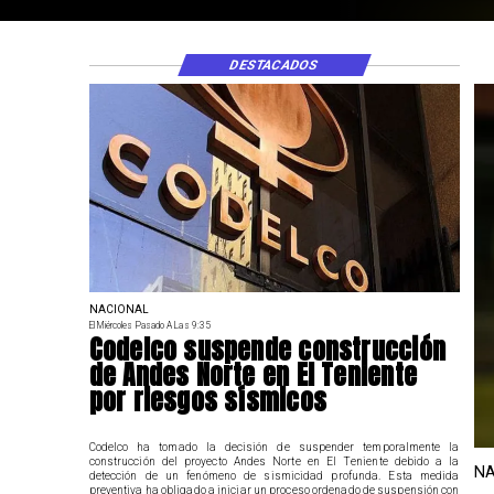
DESTACADOS
NACIONAL
El Miércoles Pasado A Las 9:35
Codelco suspende construcción
de Andes Norte en El Teniente
por riesgos sísmicos
Codelco ha tomado la decisión de suspender temporalmente la
construcción del proyecto Andes Norte en El Teniente debido a la
NA
detección de un fenómeno de sismicidad profunda. Esta medida
preventiva ha obligado a iniciar un proceso ordenado de suspensión con