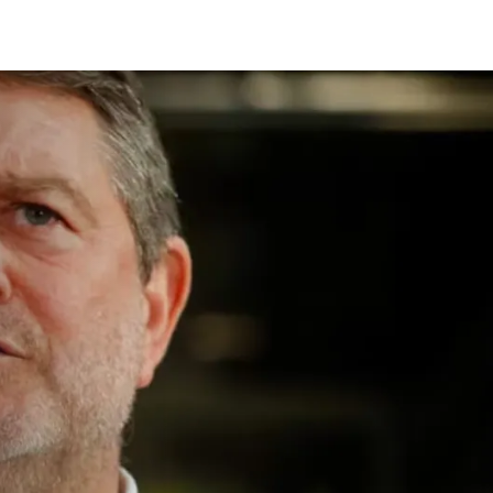
spende construcción
rte en El Teniente
 sísmicos