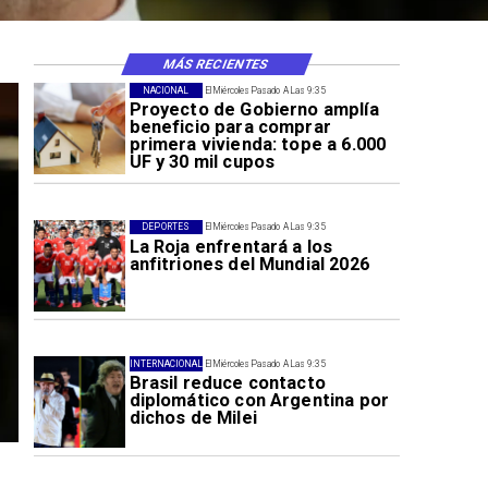
MÁS RECIENTES
NACIONAL
El Miércoles Pasado A Las 9:35
Proyecto de Gobierno amplía
beneficio para comprar
primera vivienda: tope a 6.000
UF y 30 mil cupos
DEPORTES
El Miércoles Pasado A Las 9:35
La Roja enfrentará a los
anfitriones del Mundial 2026
INTERNACIONAL
El Miércoles Pasado A Las 9:35
Brasil reduce contacto
diplomático con Argentina por
dichos de Milei