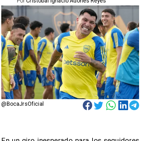
Por
Cristóbal Ignacio Adones Reyes
@BocaJrsOficial
En un giro inesperado para los seguidores