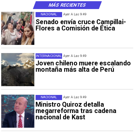
MÁS RECIENTES
NACIONAL
Ayer A Las 9:49
Senado envía cruce Campillai-
Flores a Comisión de Ética
INTERNACIONAL
Ayer A Las 9:49
Joven chileno muere escalando
montaña más alta de Perú
NACIONAL
Ayer A Las 9:49
Ministro Quiroz detalla
megarreforma tras cadena
nacional de Kast