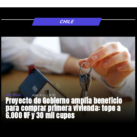
CHILE
NACIONAL
Ayer A Las 9:35
Proyecto de Gobierno amplía beneficio
para comprar primera vivienda: tope a
6.000 UF y 30 mil cupos