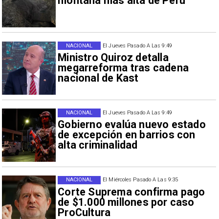
montaña más alta de Perú
NACIONAL
El Jueves Pasado A Las 9:49
Ministro Quiroz detalla
megarreforma tras cadena
nacional de Kast
NACIONAL
El Jueves Pasado A Las 9:49
Gobierno evalúa nuevo estado
de excepción en barrios con
alta criminalidad
NACIONAL
El Miércoles Pasado A Las 9:35
Corte Suprema confirma pago
de $1.000 millones por caso
ProCultura