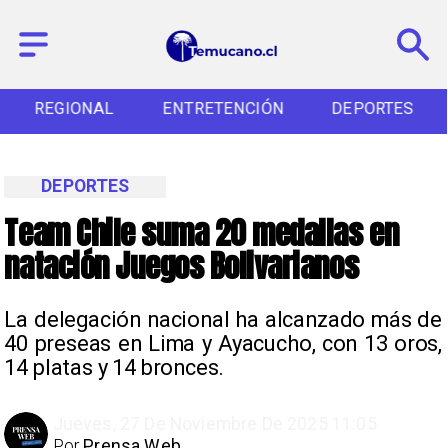
REGIONAL
ENTRETENCIÓN
DEPORTES
DEPORTES
Team Chile suma 20 medallas en
natación Juegos Bolivarianos
La delegación nacional ha alcanzado más de
40 preseas en Lima y Ayacucho, con 13 oros,
14 platas y 14 bronces.
Jueves, 27 De Noviembre De 2025 11:05
Por
Prensa Web