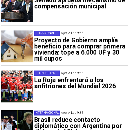
Senado aprueba mecanismo de
compensación municipal
NACIONAL
Ayer A Las 9:35
Proyecto de Gobierno amplía
beneficio para comprar primera
vivienda: tope a 6.000 UF y 30
mil cupos
DEPORTES
Ayer A Las 9:35
La Roja enfrentará a los
anfitriones del Mundial 2026
INTERNACIONAL
Ayer A Las 9:35
Brasil reduce contacto
diplomático con Argentina por