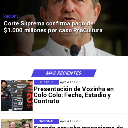
Nacional
Corte Suprema confirma pago de
$1.000 millones por caso ProCultura
MÁS RECIENTES
DEPORTES
Ayer A Las 9:35
Presentación de Vozinha en
Colo Colo: Fecha, Estadio y
Contrato
NACIONAL
Ayer A Las 9:35