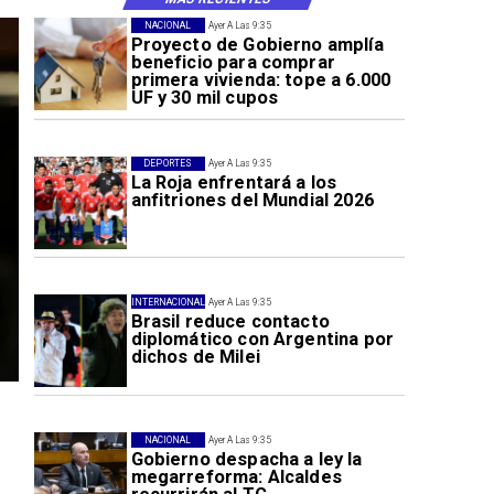
NACIONAL
Ayer A Las 9:35
Proyecto de Gobierno amplía
beneficio para comprar
primera vivienda: tope a 6.000
UF y 30 mil cupos
DEPORTES
Ayer A Las 9:35
La Roja enfrentará a los
anfitriones del Mundial 2026
INTERNACIONAL
Ayer A Las 9:35
Brasil reduce contacto
diplomático con Argentina por
dichos de Milei
NACIONAL
Ayer A Las 9:35
Gobierno despacha a ley la
megarreforma: Alcaldes