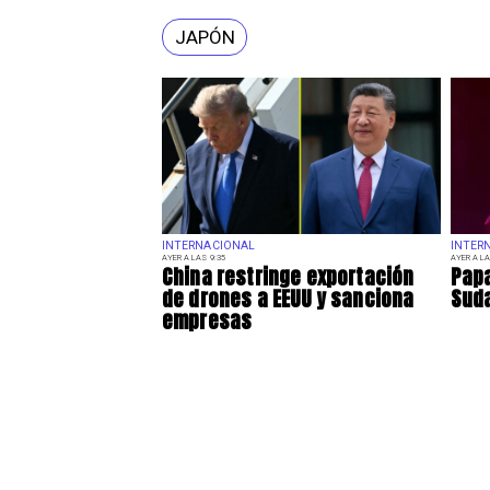
JAPÓN
INTERNACIONAL
INTER
AYER A LAS 9:35
AYER A LA
China restringe exportación
Papa
de drones a EEUU y sanciona
Sud
empresas