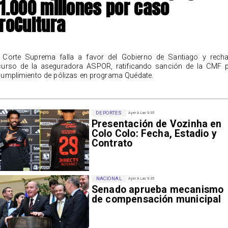
1.000 millones por caso
roCultura
 Corte Suprema falla a favor del Gobierno de Santiago y rech
curso de la aseguradora ASPOR, ratificando sanción de la CMF 
cumplimiento de pólizas en programa Quédate.
DEPORTES
Ayer A Las 9:35
Presentación de Vozinha en
Colo Colo: Fecha, Estadio y
Contrato
NACIONAL
Ayer A Las 9:35
Senado aprueba mecanismo
de compensación municipal