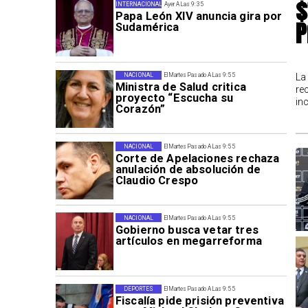
$
INTERNACIONAL
Ayer A Las 9:35
Papa León XIV anuncia gira por
P
Sudamérica
La
NACIONAL
El Martes Pasado A Las 9:55
Ministra de Salud critica
re
proyecto “Escucha su
in
Corazón”
NACIONAL
El Martes Pasado A Las 9:55
Corte de Apelaciones rechaza
anulación de absolución de
Claudio Crespo
NACIONAL
El Martes Pasado A Las 9:55
Gobierno busca vetar tres
artículos en megarreforma
DEPORTES
El Martes Pasado A Las 9:55
Fiscalía pide prisión preventiva