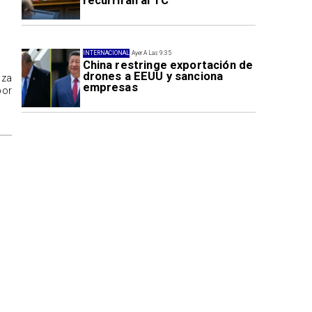
recurrirán al TC
INTERNACIONAL
Ayer A Las 9:35
China restringe exportación de
drones a EEUU y sanciona
aza
empresas
por