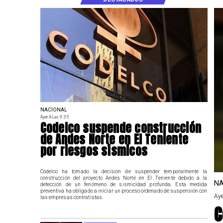
NACIONAL
Ayer A Las 9:35
Codelco suspende construcción
de Andes Norte en El Teniente
por riesgos sísmicos
Codelco ha tomado la decisión de suspender temporalmente la
construcción del proyecto Andes Norte en El Teniente debido a la
NA
detección de un fenómeno de sismicidad profunda. Esta medida
preventiva ha obligado a iniciar un proceso ordenado de suspensión con
Aye
las empresas contratistas.
C