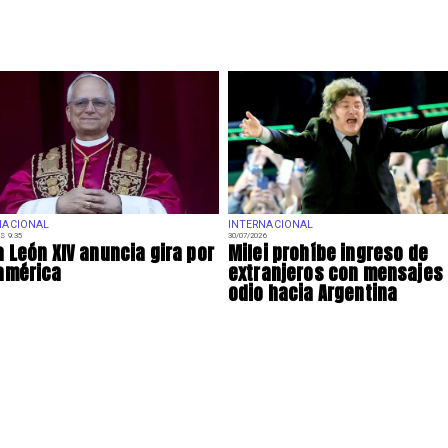
NACIONAL
INTERNACIONAL
S 9:35
30/07/2026
 León XIV anuncia gira por
Milei prohíbe ingreso de
américa
extranjeros con mensajes
odio hacia Argentina