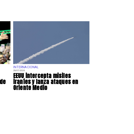
INTERNACIONAL
29/07/2026
EEUU intercepta misiles
 de
iraníes y lanza ataques en
Oriente Medio