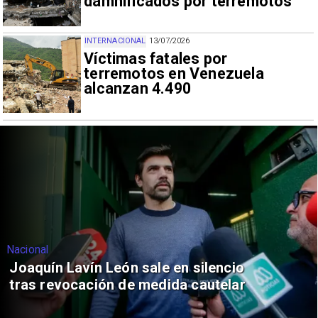
damnificados por terremotos
INTERNACIONAL
13/07/2026
Víctimas fatales por
terremotos en Venezuela
alcanzan 4.490
Nacional
Joaquín Lavín León sale en silencio
tras revocación de medida cautelar