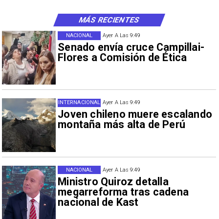
MÁS RECIENTES
NACIONAL
Ayer A Las 9:49
Senado envía cruce Campillai-
Flores a Comisión de Ética
INTERNACIONAL
Ayer A Las 9:49
Joven chileno muere escalando
montaña más alta de Perú
NACIONAL
Ayer A Las 9:49
Ministro Quiroz detalla
megarreforma tras cadena
nacional de Kast