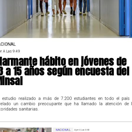
CIONAL
r A Las 9:49
larmante hábito en jóvenes de
3 a 15 años según encuesta del
insal
 estudio realizado a más de 7.200 estudiantes en todo el país
velado un cambio preocupante que ha llamado la atención de 
toridades sanitarias.
NACIONAL
Ayer A Las 9:49