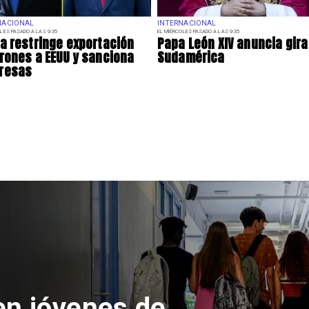
NACIONAL
INTERNACIONAL
LES PASADO A LAS 9:35
EL MIÉRCOLES PASADO A LAS 9:35
a restringe exportación
Papa León XIV anuncia gira
rones a EEUU y sanciona
Sudamérica
resas
es
ueban creación del Parq