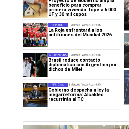
Proyecto de Gobierno amplía
beneficio para comprar
primera vivienda: tope a 6.000
UF y 30 mil cupos
DEPORTES
El Miércoles Pasado A Las 9:35
La Roja enfrentará a los
anfitriones del Mundial 2026
INTERNACIONAL
El Miércoles Pasado A Las 9:35
Brasil reduce contacto
diplomático con Argentina por
dichos de Milei
NACIONAL
El Miércoles Pasado A Las 9:35
Gobierno despacha a ley la
megarreforma: Alcaldes
recurrirán al TC