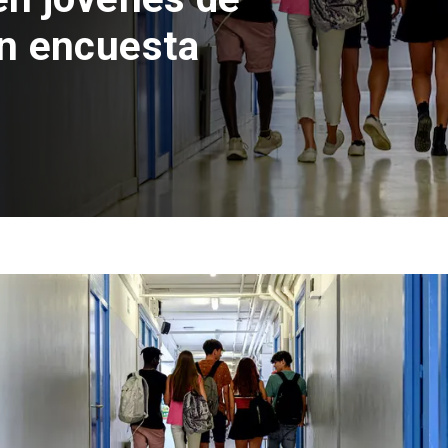
astián Piñera con invers
4 mil millones