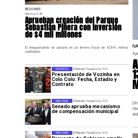
REGIONES
Ayer A Las 9:49
Aprueban creación del Parque
Sebastián Piñera con inversión
de $4 mil millones
NA
El megaproyecto se ubicará en un terreno fiscal de 42.841 metros
cuadrados.
Aye
A
1
DEPORTES
El Miércoles Pasado A Las 9:35
Presentación de Vozinha en
Colo Colo: Fecha, Estadio y
M
Contrato
NACIONAL
El Miércoles Pasado A Las 9:35
Un
Senado aprueba mecanismo
re
de compensación municipal
au
NACIONAL
El Miércoles Pasado A Las 9:35