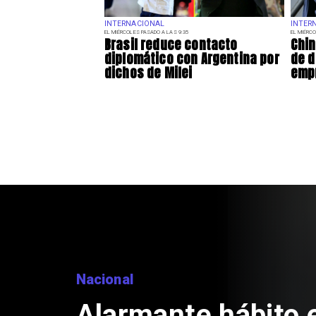
INTERNACIONAL
INTER
EL MIÉRCOLES PASADO A LAS 9:35
EL MIÉRCO
Brasil reduce contacto
Chin
diplomático con Argentina por
de d
dichos de Milei
emp
Region
Apr