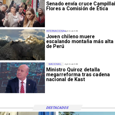
Senado envía cruce Campillai
Flores a Comisión de Ética
INTERNACIONAL
Ayer A Las 9:49
Joven chileno muere
escalando montaña más alta
de Perú
NACIONAL
Ayer A Las 9:49
Ministro Quiroz detalla
megarreforma tras cadena
nacional de Kast
DESTACADOS