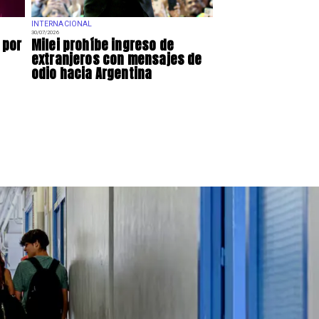
INTERNACIONAL
30/07/2026
 por
Milei prohíbe ingreso de
extranjeros con mensajes de
odio hacia Argentina
ue