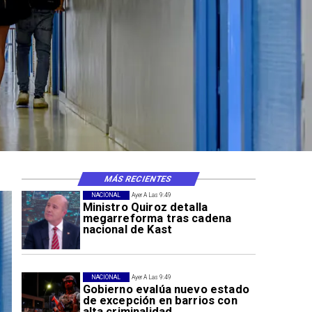
ión
MÁS RECIENTES
NACIONAL
Ayer A Las 9:49
Ministro Quiroz detalla
megarreforma tras cadena
nacional de Kast
NACIONAL
Ayer A Las 9:49
Gobierno evalúa nuevo estado
de excepción en barrios con
alta criminalidad