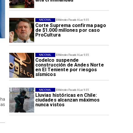
NACIONAL
El Miércoles Pasado A Las 9:35
Corte Suprema confirma pago
de $1.000 millones por caso
ProCultura
NACIONAL
El Miércoles Pasado A Las 9:35
Codelco suspende
construcción de Andes Norte
en El Teniente por riesgos
sísmicos
NACIONAL
El Miércoles Pasado A Las 9:35
Lluvias históricas en Chile:
 ha
ciudades alcanzan máximos
nunca vistos
las