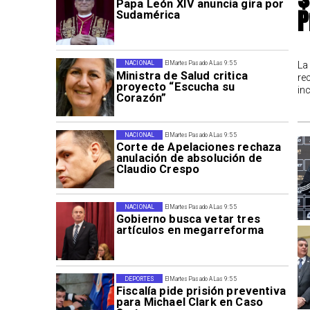
Papa León XIV anuncia gira por
P
Sudamérica
La
NACIONAL
El Martes Pasado A Las 9:55
Ministra de Salud critica
re
proyecto “Escucha su
in
Corazón”
NACIONAL
El Martes Pasado A Las 9:55
Corte de Apelaciones rechaza
anulación de absolución de
Claudio Crespo
NACIONAL
El Martes Pasado A Las 9:55
Gobierno busca vetar tres
artículos en megarreforma
DEPORTES
El Martes Pasado A Las 9:55
Fiscalía pide prisión preventiva
para Michael Clark en Caso