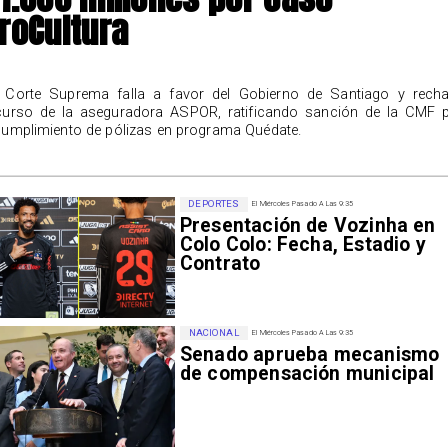
roCultura
 Corte Suprema falla a favor del Gobierno de Santiago y rech
curso de la aseguradora ASPOR, ratificando sanción de la CMF 
cumplimiento de pólizas en programa Quédate.
DEPORTES
El Miércoles Pasado A Las 9:35
Presentación de Vozinha en
Colo Colo: Fecha, Estadio y
Contrato
NACIONAL
El Miércoles Pasado A Las 9:35
Senado aprueba mecanismo
de compensación municipal