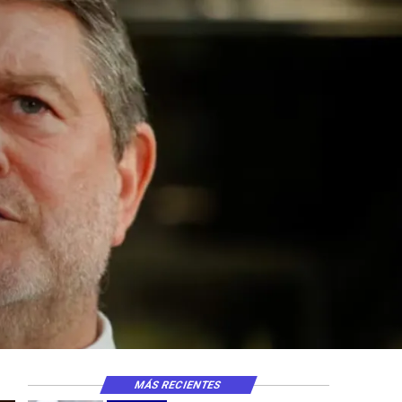
l
elco suspende construc
Andes Norte en El Tenien
 riesgos sísmicos
MÁS RECIENTES