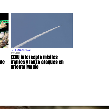
INTERNACIONAL
29/07/2026
EEUU intercepta misiles
 de
iraníes y lanza ataques en
Oriente Medio