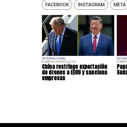
FACEBOOK
INSTAGRAM
META
INTERNACIONAL
INTER
EL MIÉRCOLES PASADO A LAS 9:35
EL MIÉRCO
China restringe exportación
Papa
de drones a EEUU y sanciona
Sud
empresas