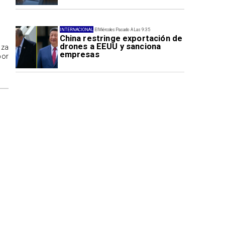
INTERNACIONAL
El Miércoles Pasado A Las 9:35
China restringe exportación de
drones a EEUU y sanciona
aza
empresas
por