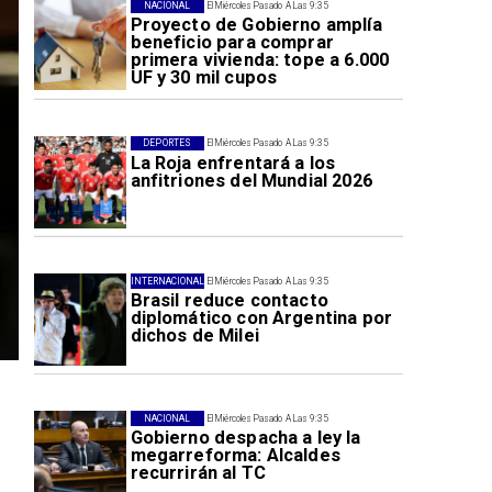
NACIONAL
El Miércoles Pasado A Las 9:35
Proyecto de Gobierno amplía
beneficio para comprar
primera vivienda: tope a 6.000
UF y 30 mil cupos
DEPORTES
El Miércoles Pasado A Las 9:35
La Roja enfrentará a los
anfitriones del Mundial 2026
INTERNACIONAL
El Miércoles Pasado A Las 9:35
Brasil reduce contacto
diplomático con Argentina por
dichos de Milei
NACIONAL
El Miércoles Pasado A Las 9:35
Gobierno despacha a ley la
megarreforma: Alcaldes
recurrirán al TC