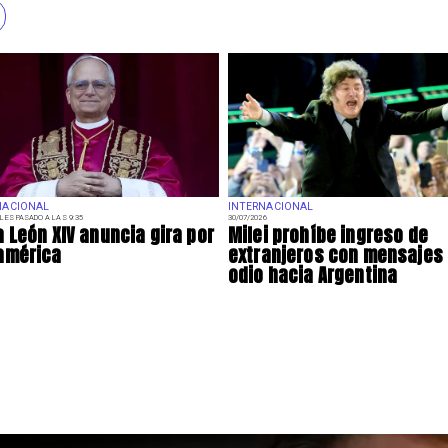
NACIONAL
INTERNACIONAL
LES PASADO A LAS 9:35
30/07/2026
 León XIV anuncia gira por
Milei prohíbe ingreso de
américa
extranjeros con mensajes
odio hacia Argentina