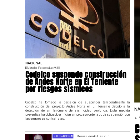
NACIONAL
El Miércoles Pasado A Las 9:35
Codelco suspende construcción
de Andes Norte en El Teniente
por riesgos sísmicos
Codelco ha tomado la decisión de suspender temporalmente la
construcción del proyecto Andes Norte en El Teniente debido a la
NA
detección de un fenómeno de sismicidad profunda. Esta medida
preventiva ha obligado a iniciar un proceso ordenado de suspensión con
El 
las empresas contratistas.
C
$
INTERNACIONAL
El Miércoles Pasado A Las 9:35