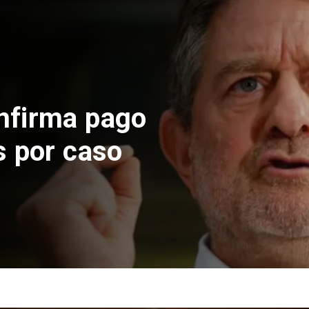
Naciona
Cod
de 
por