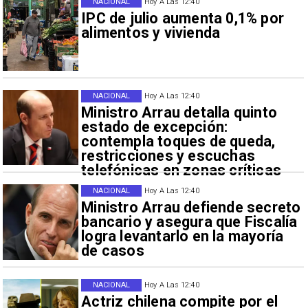
NACIONAL
Hoy A Las 12:40
IPC de julio aumenta 0,1% por
alimentos y vivienda
NACIONAL
Hoy A Las 12:40
Ministro Arrau detalla quinto
estado de excepción:
contempla toques de queda,
restricciones y escuchas
telefónicas en zonas críticas
NACIONAL
Hoy A Las 12:40
Ministro Arrau defiende secreto
bancario y asegura que Fiscalía
logra levantarlo en la mayoría
de casos
NACIONAL
Hoy A Las 12:40
Actriz chilena compite por el