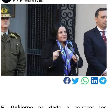
Por
Prensa Web
El
Gobierno
ha dado a conocer los