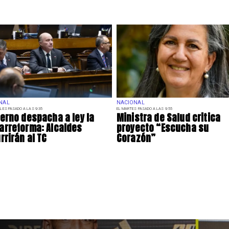
NAL
NACIONAL
LES PASADO A LAS 9:35
EL MARTES PASADO A LAS 9:55
erno despacha a ley la
Ministra de Salud critica
rreforma: Alcaldes
proyecto “Escucha su
rrirán al TC
Corazón”