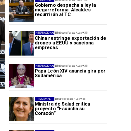
Gobierno despacha a ley la
megarreforma: Alcaldes
recurrirán al TC
INTERNACIONAL
El Miércoles Pasado A Las 9:35
China restringe exportación de
drones a EEUU y sanciona
empresas
INTERNACIONAL
El Miércoles Pasado A Las 9:35
Papa León XIV anuncia gira por
Sudamérica
NACIONAL
El Martes Pasado A Las 9:55
Ministra de Salud critica
proyecto “Escucha su
Corazón”