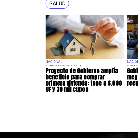
SALUD
NACIONAL
NACIO
EL MIÉRCOLES PASADO A LAS 9:35
EL MIÉRCO
Proyecto de Gobierno amplía
Gobi
beneficio para comprar
mega
primera vivienda: tope a 6.000
recu
UF y 30 mil cupos