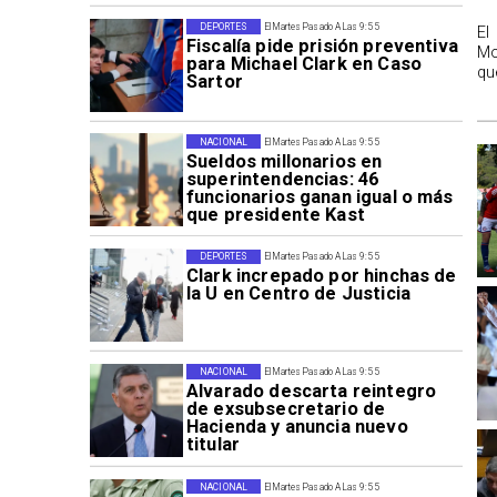
DEPORTES
El Martes Pasado A Las 9:55
El
Fiscalía pide prisión preventiva
Mo
para Michael Clark en Caso
qu
Sartor
NACIONAL
El Martes Pasado A Las 9:55
Sueldos millonarios en
superintendencias: 46
funcionarios ganan igual o más
que presidente Kast
DEPORTES
El Martes Pasado A Las 9:55
Clark increpado por hinchas de
la U en Centro de Justicia
NACIONAL
El Martes Pasado A Las 9:55
Alvarado descarta reintegro
de exsubsecretario de
Hacienda y anuncia nuevo
titular
NACIONAL
El Martes Pasado A Las 9:55