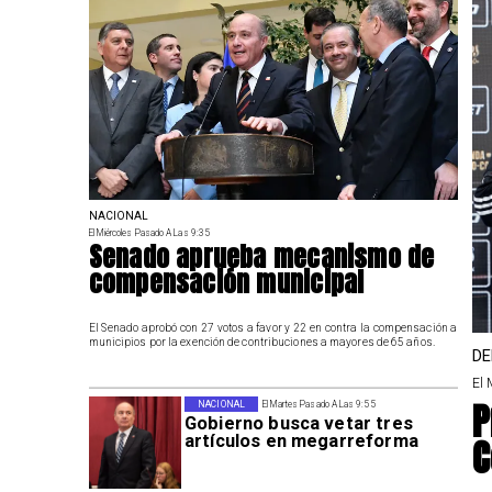
NACIONAL
El Miércoles Pasado A Las 9:35
Senado aprueba mecanismo de
compensación municipal
El Senado aprobó con 27 votos a favor y 22 en contra la compensación a
municipios por la exención de contribuciones a mayores de 65 años.
DE
El 
P
NACIONAL
El Martes Pasado A Las 9:55
Gobierno busca vetar tres
C
artículos en megarreforma