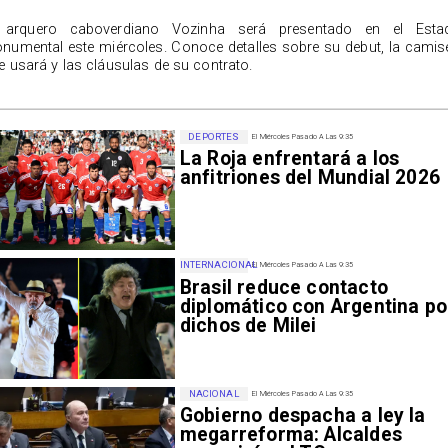
 arquero caboverdiano Vozinha será presentado en el Esta
numental este miércoles. Conoce detalles sobre su debut, la camis
e usará y las cláusulas de su contrato.
DEPORTES
El Miércoles Pasado A Las 9:35
La Roja enfrentará a los
anfitriones del Mundial 2026
INTERNACIONAL
El Miércoles Pasado A Las 9:35
Brasil reduce contacto
diplomático con Argentina po
dichos de Milei
NACIONAL
El Miércoles Pasado A Las 9:35
Gobierno despacha a ley la
megarreforma: Alcaldes