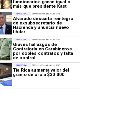
funcionarios ganan igual o
más que presidente Kast
NACIONAL
El Martes Pasado A Las 9:55
Alvarado descarta reintegro
de exsubsecretario de
Hacienda y anuncia nuevo
titular
NACIONAL
El Martes Pasado A Las 9:55
Graves hallazgos de
Contraloría en Carabineros
por dobles contratos y falta
de control
NACIONAL
El Martes Pasado A Las 9:55
Tía Rica aumenta valor del
gramo de oro a $30.000