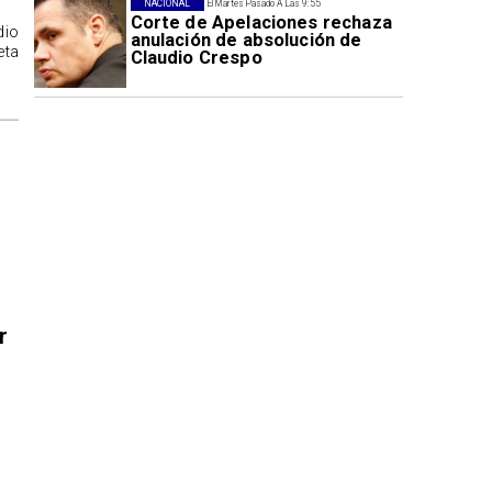
NACIONAL
El Martes Pasado A Las 9:55
Corte de Apelaciones rechaza
dio
anulación de absolución de
eta
Claudio Crespo
r