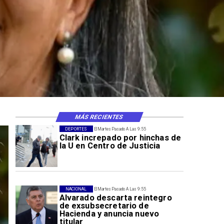
MÁS RECIENTES
DEPORTES
El Martes Pasado A Las 9:55
Clark increpado por hinchas de
la U en Centro de Justicia
NACIONAL
El Martes Pasado A Las 9:55
Alvarado descarta reintegro
de exsubsecretario de
Hacienda y anuncia nuevo
titular