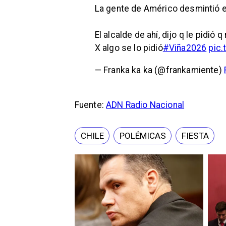
La gente de Américo desmintió es
El alcalde de ahí, dijo q le pidió 
X algo se lo pidió
#Viña2026
pic.
— Franka ka ka (@frankamiente)
Fuente:
ADN Radio Nacional
CHILE
POLÉMICAS
FIESTA