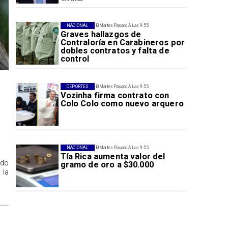
NACIONAL
El Martes Pasado A Las 9:55
Graves hallazgos de
Contraloría en Carabineros por
dobles contratos y falta de
control
DEPORTES
El Martes Pasado A Las 9:55
Vozinha firma contrato con
Colo Colo como nuevo arquero
NACIONAL
El Martes Pasado A Las 9:55
Tía Rica aumenta valor del
ido
gramo de oro a $30.000
 la