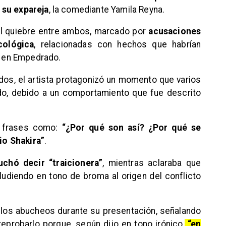
 su expareja
, la comediante Yamila Reyna.
el quiebre entre ambos, marcado por
acusaciones
cológica
, relacionadas con hechos que habrían
e, en Empedrado.
dos, el artista protagonizó un momento que varios
do, debido a un comportamiento que fue descrito
ó frases como:
“¿Por qué son así? ¿Por qué se
o Shakira”
.
chó decir “traicionera”
, mientras aclaraba que
udiendo en tono de broma al origen del conflicto
a los abucheos durante su presentación, señalando
probarlo porque, según dijo en tono irónico,
“en