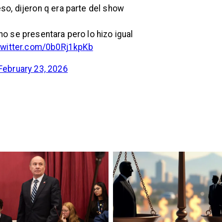
o, dijeron q era parte del show
q no se presentara pero lo hizo igual
twitter.com/0b0Rj1kpKb
February 23, 2026