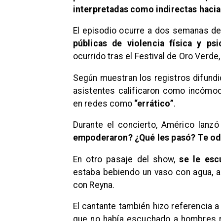
interpretadas como indirectas hacia
El episodio ocurre a dos semanas d
públicas de violencia física y psi
ocurrido tras el Festival de Oro Verd
Según muestran los registros difundi
asistentes calificaron como incómo
en redes como
“errático”
.
Durante el concierto, Américo lanz
empoderaron? ¿Qué les pasó? Te odi
En otro pasaje del show,
se le escu
estaba bebiendo un vaso con agua, al
con Reyna.
El cantante también hizo referencia 
que no había escuchado a hombres re