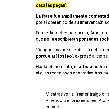
casa les pegan”
.
La frase fue ampliamente comentada
por el contenido de su intervención s
En medio del espectáculo, Américo 
que
no le escribieran por redes soci
“Después no me escriban, mucho meno
porque así los leo
”, expresó al cierr
Hasta el momento,
el artista no ha 
ni a las reacciones generadas tras su
Mientras ven a Kramer traigo ch
Américo se presentó en Pto Va
curado