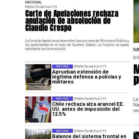
NACIONAL
El Martes Pasado A Las 9:55
Corte de Apelaciones rechaza
anulación de absolución de
Claudio Crespo
La Corte de Apelaciones desestimó las acciones del Ministerio Público y
los querellantes en el caso de Gustavo Gatica. La Fiscalía no quedó
NA
satisfecha con la resolución.
El 
M
NACIONAL
El Martes Pasado A Las 9:55
Aprueban extensión de
p
legítima defensa a policías y
militares
La
NACIONAL
El Martes Pasado A Las 9:55
Chile rechaza alza arancel EE.
Na
UU. antes de imposición del
re
12.5%
NACIONAL
El Martes Pasado A Las 9:55
Balance del sistema frontal en