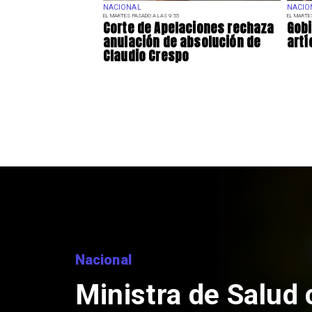
NACIONAL
NACIO
EL MARTES PASADO A LAS 9:55
EL MARTE
Corte de Apelaciones rechaza
Gobi
anulación de absolución de
artí
Claudio Crespo
Nacional
Ministra de Salud c