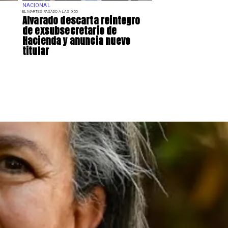
NACIONAL
EL MARTES PASADO A LAS 9:55
Alvarado descarta reintegro
de exsubsecretario de
Hacienda y anuncia nuevo
titular