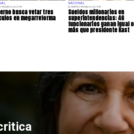
NAL
NACIONAL
S PASADO A LAS 9:55
EL MARTES PASADO A LAS 9:55
erno busca vetar tres
Sueldos millonarios en
culos en megarreforma
superintendencias: 46
funcionarios ganan igual o
más que presidente Kast
ritica