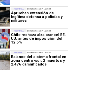
NACIONAL
El Martes Pasado A Las 9:55
Aprueban extensión de
legítima defensa a policías y
militares
NACIONAL
El Martes Pasado A Las 9:55
Chile rechaza alza arancel EE.
UU. antes de imposición del
12.5%
NACIONAL
El Martes Pasado A Las 9:55
Balance del sistema frontal en
zona centro-sur: 2 muertos y
2.476 damnificados