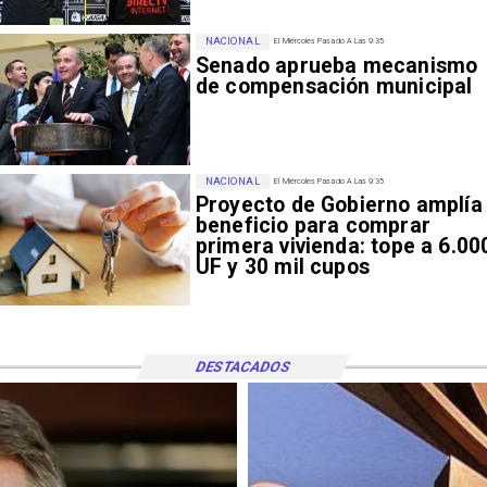
NACIONAL
El Miércoles Pasado A Las 9:35
Senado aprueba mecanismo
de compensación municipal
NACIONAL
El Miércoles Pasado A Las 9:35
Proyecto de Gobierno amplía
beneficio para comprar
primera vivienda: tope a 6.00
UF y 30 mil cupos
DESTACADOS