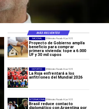
MÁS RECIENTES
NACIONAL
El Miércoles Pasado A Las 9:35
Proyecto de Gobierno amplía
beneficio para comprar
primera vivienda: tope a 6.000
UF y 30 mil cupos
DEPORTES
El Miércoles Pasado A Las 9:35
La Roja enfrentará a los
anfitriones del Mundial 2026
INTERNACIONAL
El Miércoles Pasado A Las 9:35
Brasil reduce contacto
diplomático con Argentina por