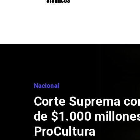
sísmicos
Nacional
Codelco suspende
de Andes Norte en
por riesgos sísmi