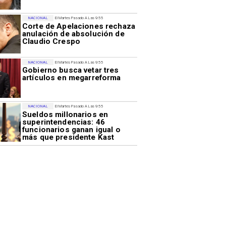
NACIONAL
El Martes Pasado A Las 9:55
Corte de Apelaciones rechaza
anulación de absolución de
Claudio Crespo
NACIONAL
El Martes Pasado A Las 9:55
Gobierno busca vetar tres
artículos en megarreforma
NACIONAL
El Martes Pasado A Las 9:55
Sueldos millonarios en
superintendencias: 46
funcionarios ganan igual o
más que presidente Kast