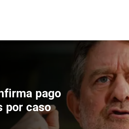
 construcción
 El Teniente
cos