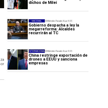
dichos de Milei
NACIONAL
El Miércoles Pasado A Las 9:35
Gobierno despacha a ley la
megarreforma: Alcaldes
recurrirán al TC
INTERNACIONAL
El Miércoles Pasado A Las 9:35
China restringe exportación de
drones a EEUU y sanciona
aza
empresas
por