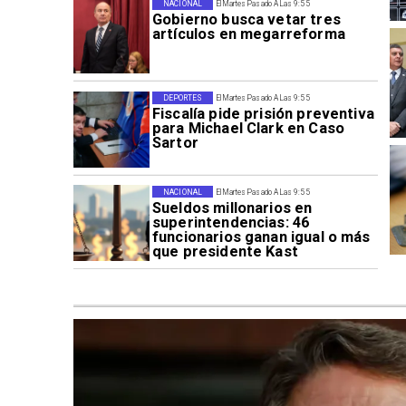
NACIONAL
El Martes Pasado A Las 9:55
Gobierno busca vetar tres
artículos en megarreforma
DEPORTES
El Martes Pasado A Las 9:55
Fiscalía pide prisión preventiva
para Michael Clark en Caso
Sartor
NACIONAL
El Martes Pasado A Las 9:55
Sueldos millonarios en
superintendencias: 46
funcionarios ganan igual o más
que presidente Kast