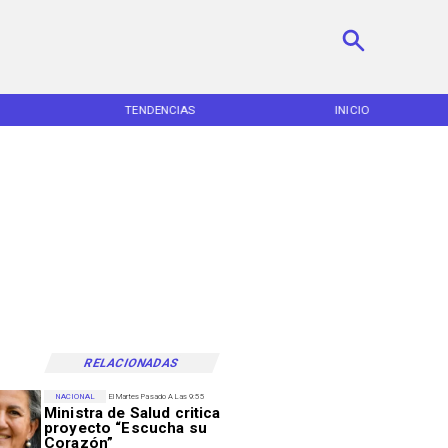
TENDENCIAS
INICIO
RELACIONADAS
NACIONAL
El Martes Pasado A Las 9:55
Ministra de Salud critica
proyecto “Escucha su
Corazón”