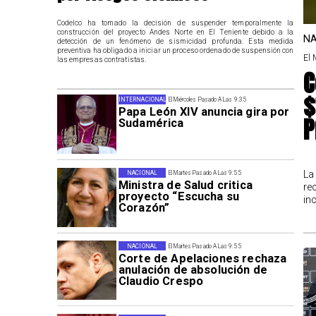
Codelco ha tomado la decisión de suspender temporalmente la
construcción del proyecto Andes Norte en El Teniente debido a la
NA
detección de un fenómeno de sismicidad profunda. Esta medida
preventiva ha obligado a iniciar un proceso ordenado de suspensión con
El 
las empresas contratistas.
C
$
INTERNACIONAL
El Miércoles Pasado A Las 9:35
Papa León XIV anuncia gira por
P
Sudamérica
La
NACIONAL
El Martes Pasado A Las 9:55
Ministra de Salud critica
re
proyecto “Escucha su
in
Corazón”
NACIONAL
El Martes Pasado A Las 9:55
Corte de Apelaciones rechaza
anulación de absolución de
Claudio Crespo