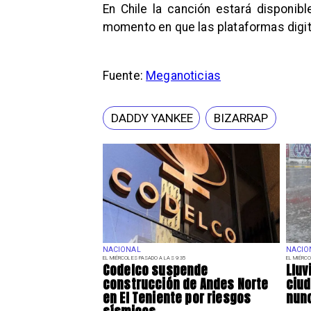
En Chile la canción estará disponibl
momento en que las plataformas digital
Fuente:
Meganoticias
DADDY YANKEE
BIZARRAP
NACIONAL
NACIO
EL MIÉRCOLES PASADO A LAS 9:35
EL MIÉRCO
Codelco suspende
Lluv
construcción de Andes Norte
ciu
en El Teniente por riesgos
nunc