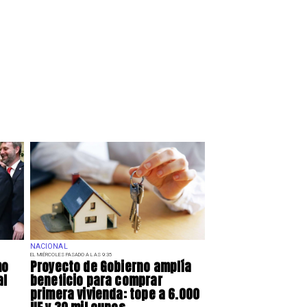
NACIONAL
EL MIÉRCOLES PASADO A LAS 9:35
mo
Proyecto de Gobierno amplía
al
beneficio para comprar
primera vivienda: tope a 6.000