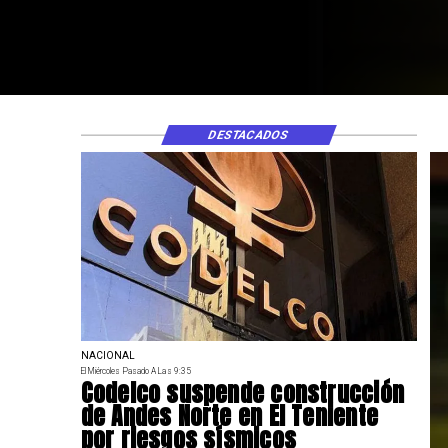
DESTACADOS
NACIONAL
El Miércoles Pasado A Las 9:35
Codelco suspende construcción
de Andes Norte en El Teniente
por riesgos sísmicos