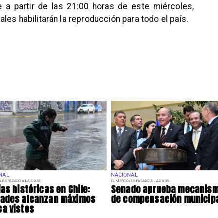
e a partir de las 21:00 horas de este miércoles,
es habilitarán la reproducción para todo el país.
NAL
NACIONAL
LES PASADO A LAS 9:35
EL MIÉRCOLES PASADO A LAS 9:35
ias históricas en Chile:
Senado aprueba mecanis
dades alcanzan máximos
de compensación municip
a vistos