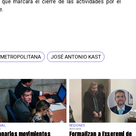
 que marcará el cierre de las actividades por el
e.
 METROPOLITANA
JOSÉ ANTONIO KAST
NAL
REGIONES
6
30/07/2026
onarios movimientos
Formalizan a Exseremi de