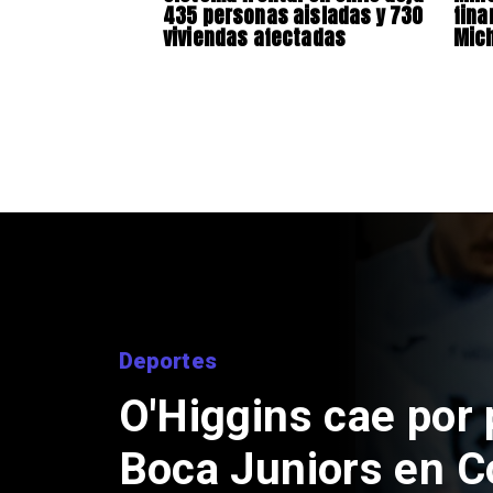
435 personas aisladas y 730
fina
viviendas afectadas
Mich
Nacional
Exsubsecretario d
doble positivo en 