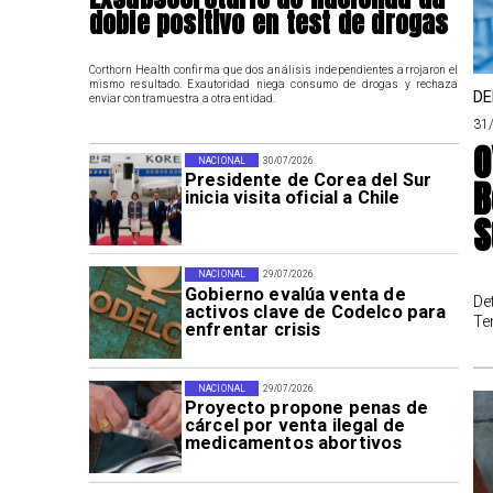
doble positivo en test de drogas
Corthorn Health confirma que dos análisis independientes arrojaron el
mismo resultado. Exautoridad niega consumo de drogas y rechaza
DE
enviar contramuestra a otra entidad.
31
O
NACIONAL
30/07/2026
Presidente de Corea del Sur
B
inicia visita oficial a Chile
S
NACIONAL
29/07/2026
Gobierno evalúa venta de
De
activos clave de Codelco para
Te
enfrentar crisis
NACIONAL
29/07/2026
Proyecto propone penas de
cárcel por venta ilegal de
medicamentos abortivos