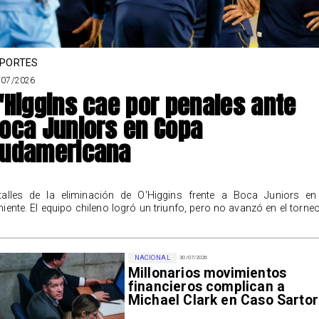
PORTES
/07/2026
'Higgins cae por penales ante
oca Juniors en Copa
udamericana
talles de la eliminación de O'Higgins frente a Boca Juniors en
niente. El equipo chileno logró un triunfo, pero no avanzó en el torneo
NACIONAL
30/07/2026
Millonarios movimientos
financieros complican a
Michael Clark en Caso Sartor