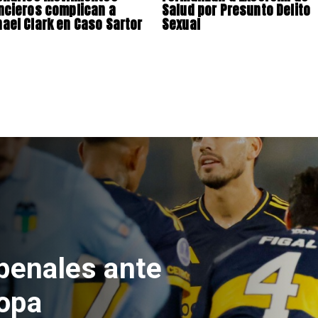
ncieros complican a
Salud por Presunto Delito
ael Clark en Caso Sartor
Sexual
e Hacienda da
test de drogas