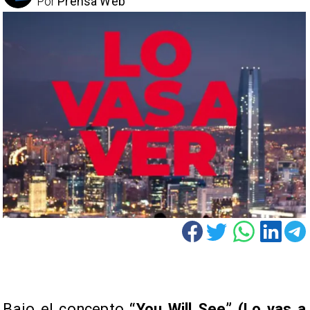
Por
Prensa Web
Bajo el concepto
“You Will See” (Lo vas a