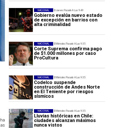
NACIONAL
El Jueves Pasado A Las 9:49
Gobierno evalúa nuevo estado
de excepción en barrios con
alta criminalidad
NACIONAL
El Miércoles Pasado A Las 9:35
Corte Suprema confirma pago
de $1.000 millones por caso
ProCultura
NACIONAL
El Miércoles Pasado A Las 9:35
Codelco suspende
construcción de Andes Norte
en El Teniente por riesgos
sísmicos
NACIONAL
El Miércoles Pasado A Las 9:35
Lluvias históricas en Chile:
 ha
ciudades alcanzan máximos
nunca vistos
las