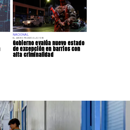
NACIONAL
EL JUEVES PASADO A LAS 9:49
Gobierno evalúa nuevo estado
a
de excepción en barrios con
alta criminalidad