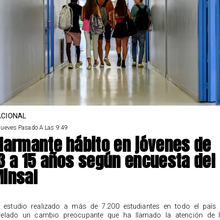
CIONAL
Jueves Pasado A Las 9:49
larmante hábito en jóvenes de
3 a 15 años según encuesta del
insal
 estudio realizado a más de 7.200 estudiantes en todo el país
velado un cambio preocupante que ha llamado la atención de 