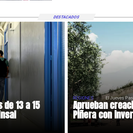
DESTACADOS
REGIONES
El Jueves Pas
 de 13 a 15
Aprueban creaci
insal
Piñera con inver