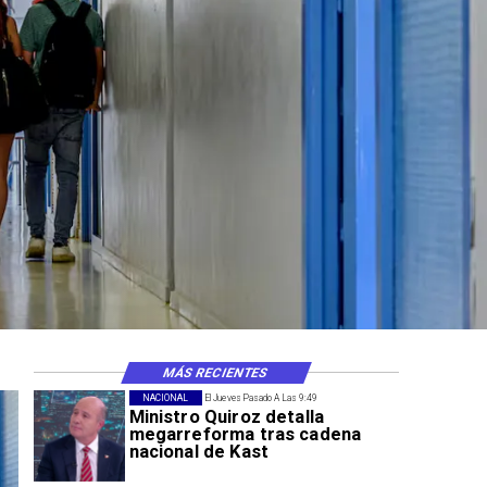
ue
ión
MÁS RECIENTES
NACIONAL
El Jueves Pasado A Las 9:49
Ministro Quiroz detalla
megarreforma tras cadena
nacional de Kast