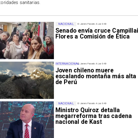
toridades sanitarias.
NACIONAL
El Jueves Pasado A Las 9:49
Senado envía cruce Campillai
Flores a Comisión de Ética
INTERNACIONAL
El Jueves Pasado A Las 9:49
Joven chileno muere
escalando montaña más alta
de Perú
NACIONAL
El Jueves Pasado A Las 9:49
Ministro Quiroz detalla
megarreforma tras cadena
nacional de Kast