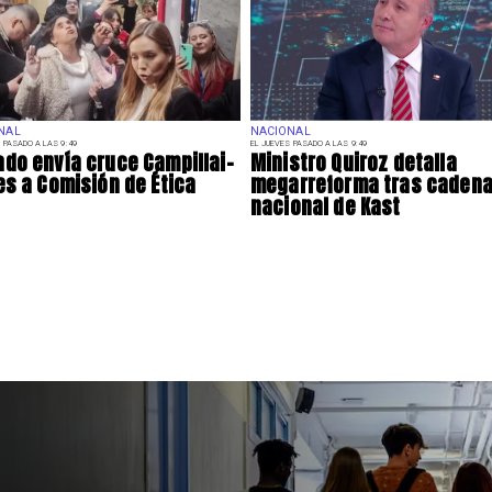
NAL
NACIONAL
 PASADO A LAS 9:49
EL JUEVES PASADO A LAS 9:49
do envía cruce Campillai-
Ministro Quiroz detalla
es a Comisión de Ética
megarreforma tras caden
nacional de Kast