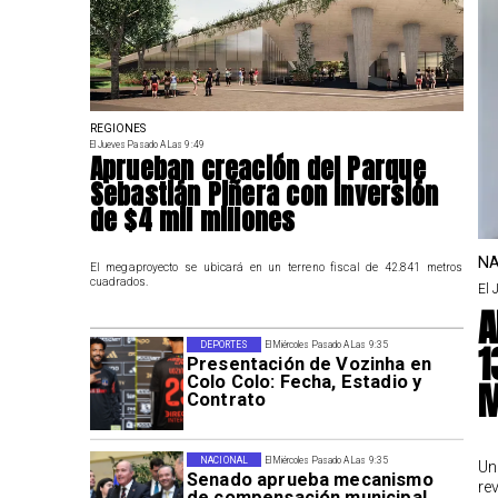
REGIONES
El Jueves Pasado A Las 9:49
Aprueban creación del Parque
Sebastián Piñera con inversión
de $4 mil millones
NA
El megaproyecto se ubicará en un terreno fiscal de 42.841 metros
cuadrados.
El 
A
1
DEPORTES
El Miércoles Pasado A Las 9:35
Presentación de Vozinha en
Colo Colo: Fecha, Estadio y
M
Contrato
NACIONAL
El Miércoles Pasado A Las 9:35
Un
Senado aprueba mecanismo
re
de compensación municipal