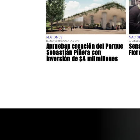
REGIONES
NACIO
EL JUEVES PASADO A LAS 9:49
EL JUEVES
Aprueban creación del Parque
Sena
Sebastián Piñera con
Flor
inversión de $4 mil millones