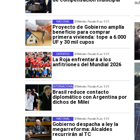
au
NACIONAL
El Miércoles Pasado A Las 9:35
Proyecto de Gobierno amplía
beneficio para comprar
primera vivienda: tope a 6.000
UF y 30 mil cupos
DEPORTES
El Miércoles Pasado A Las 9:35
La Roja enfrentará a los
anfitriones del Mundial 2026
INTERNACIONAL
El Miércoles Pasado A Las 9:35
Brasil reduce contacto
diplomático con Argentina por
dichos de Milei
NACIONAL
El Miércoles Pasado A Las 9:35
Gobierno despacha a ley la
megarreforma: Alcaldes
recurrirán al TC