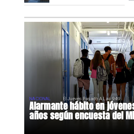
NACIONAL
El Jueves Pasado A Las 9:49
Alarmante hábito en jóvenes
años según encuesta del M