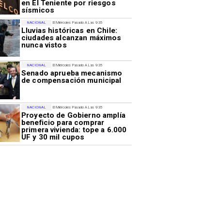
en El Teniente por riesgos
sísmicos
NACIONAL
El Miércoles Pasado A Las 9:35
Lluvias históricas en Chile:
ciudades alcanzan máximos
nunca vistos
NACIONAL
El Miércoles Pasado A Las 9:35
Senado aprueba mecanismo
de compensación municipal
NACIONAL
El Miércoles Pasado A Las 9:35
Proyecto de Gobierno amplía
beneficio para comprar
primera vivienda: tope a 6.000
UF y 30 mil cupos