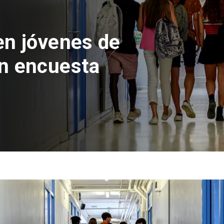
es
ueban creación del Parq
astián Piñera con invers
4 mil millones