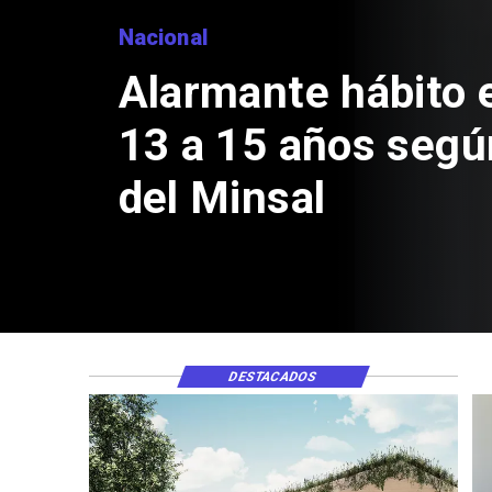
Region
Apr
Seb
de $
DESTACADOS