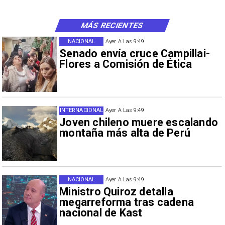
MÁS RECIENTES
NACIONAL
Ayer A Las 9:49
Senado envía cruce Campillai-
Flores a Comisión de Ética
INTERNACIONAL
Ayer A Las 9:49
Joven chileno muere escalando
montaña más alta de Perú
NACIONAL
Ayer A Las 9:49
Ministro Quiroz detalla
megarreforma tras cadena
nacional de Kast