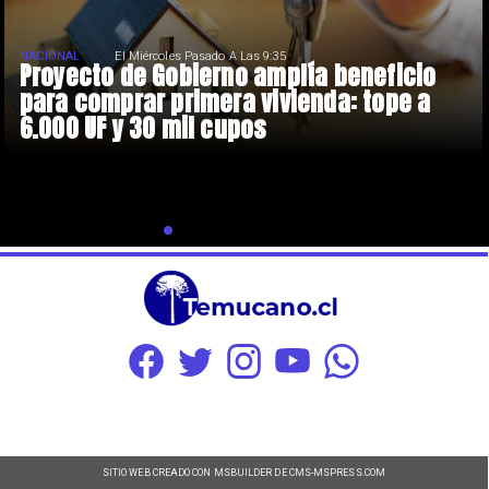
NACIONAL
El Miércoles Pasado A Las 9:35
Proyecto de Gobierno amplía beneficio
para comprar primera vivienda: tope a
6.000 UF y 30 mil cupos
SITIO WEB CREADO CON MSBUILDER DE CMS-MSPRESS.COM