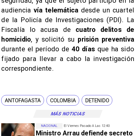
seguridad, ya que el sujeto participó en la
audiencia
vía telemática
desde un cuartel
de la Policía de Investigaciones (PDI). La
Fiscalía lo acusa de
cuatro delitos de
homicidio
, y solicitó su
prisión preventiva
durante el período de
40 días
que ha sido
fijado para llevar a cabo la investigación
correspondiente.
ANTOFAGASTA
COLOMBIA
DETENIDO
MÁS NOTICIAS
NACIONAL
El Viernes Pasado A Las 12:40
Ministro Arrau defiende secreto