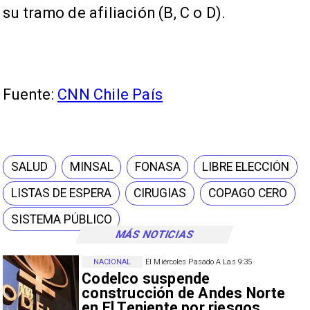
su tramo de afiliación (B, C o D).
Fuente:
CNN Chile País
SALUD
MINSAL
FONASA
LIBRE ELECCIÓN
LISTAS DE ESPERA
CIRUGIAS
COPAGO CERO
SISTEMA PÚBLICO
MÁS NOTICIAS
NACIONAL
El Miércoles Pasado A Las 9:35
Codelco suspende
construcción de Andes Norte
en El Teniente por riesgos