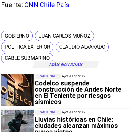
Fuente:
CNN Chile País
GOBIERNO
JUAN CARLOS MUÑOZ
POLÍTICA EXTERIOR
CLAUDIO ALVARADO
CABLE SUBMARINO
MÁS NOTICIAS
NACIONAL
Ayer A Las 9:35
Codelco suspende
construcción de Andes Norte
en El Teniente por riesgos
sísmicos
NACIONAL
Ayer A Las 9:35
Lluvias históricas en Chile:
ciudades alcanzan máximos
nunca vistos