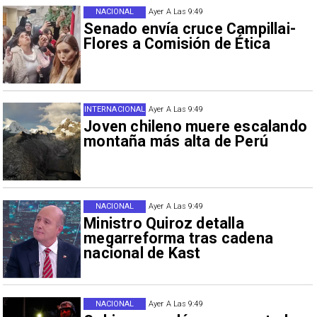
NACIONAL
Ayer A Las 9:49
Senado envía cruce Campillai-
Flores a Comisión de Ética
INTERNACIONAL
Ayer A Las 9:49
Joven chileno muere escalando
montaña más alta de Perú
NACIONAL
Ayer A Las 9:49
Ministro Quiroz detalla
megarreforma tras cadena
nacional de Kast
NACIONAL
Ayer A Las 9:49