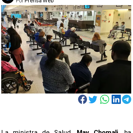
Por
Prensa Web
La ministra de Salud,
May Chomali
, ha