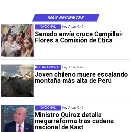
MÁS RECIENTES
NACIONAL
Hoy A Las 9:49
Senado envía cruce Campillai-
Flores a Comisión de Ética
INTERNACIONAL
Hoy A Las 9:49
Joven chileno muere escalando
montaña más alta de Perú
NACIONAL
Hoy A Las 9:49
Ministro Quiroz detalla
megarreforma tras cadena
nacional de Kast