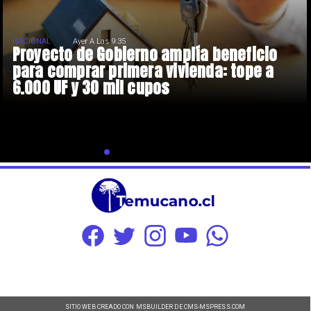
NACIONAL
Ayer A Las 9:35
Proyecto de Gobierno amplía beneficio
para comprar primera vivienda: tope a
6.000 UF y 30 mil cupos
SITIO WEB CREADO CON MSBUILDER DE CMS-MSPRESS.COM