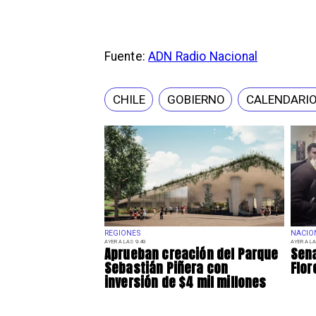
Fuente:
ADN Radio Nacional
CHILE
GOBIERNO
CALENDARIO
REGIONES
NACIO
AYER A LAS 9:49
AYER A LA
Aprueban creación del Parque
Sena
Sebastián Piñera con
Flor
inversión de $4 mil millones