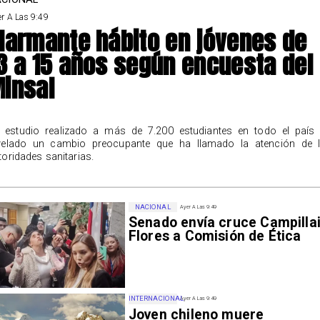
r A Las 9:49
larmante hábito en jóvenes de
3 a 15 años según encuesta del
insal
 estudio realizado a más de 7.200 estudiantes en todo el país
velado un cambio preocupante que ha llamado la atención de 
toridades sanitarias.
NACIONAL
Ayer A Las 9:49
Senado envía cruce Campillai
Flores a Comisión de Ética
INTERNACIONAL
Ayer A Las 9:49
Joven chileno muere