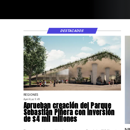
DESTACADOS
REGIONES
Ayer A Las 9:49
Aprueban creación del Parque
Sebastián Piñera con inversión
de $4 mil millones
NA