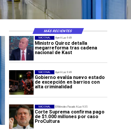
MÁS RECIENTES
NACIONAL
Ayer A Las 9:49
Ministro Quiroz detalla
megarreforma tras cadena
nacional de Kast
NACIONAL
Ayer A Las 9:49
Gobierno evalúa nuevo estado
de excepción en barrios con
alta criminalidad
NACIONAL
El Miércoles Pasado A Las 9:35
Corte Suprema confirma pago
de $1.000 millones por caso
ProCultura