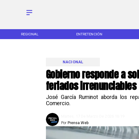
REGIONAL
ENTRETENCIÓN
NACIONAL
Gobierno responde a sol
feriados irrenunciables
José García Ruminot aborda los rep
Comercio.
Martes, 17 De Marzo De 2026 16:19
Por
Prensa Web