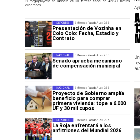
El megaproyecto se ubicará en un terreno fiscal de 42.841 metros
cuadrados.
Aye
A
1
DEPORTES
El Miércoles Pasado A Las 9:35
Presentación de Vozinha en
Colo Colo: Fecha, Estadio y
M
Contrato
NACIONAL
El Miércoles Pasado A Las 9:35
Un
Senado aprueba mecanismo
re
de compensación municipal
au
NACIONAL
El Miércoles Pasado A Las 9:35
Proyecto de Gobierno amplía
beneficio para comprar
primera vivienda: tope a 6.000
UF y 30 mil cupos
DEPORTES
El Miércoles Pasado A Las 9:35
La Roja enfrentará a los
anfitriones del Mundial 2026