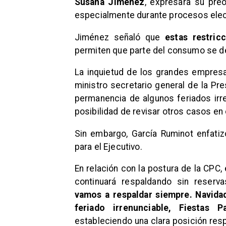
Susana Jiménez
, expresara su pre
especialmente durante procesos elec
Jiménez señaló que
estas restric
permiten que parte del consumo se de
La inquietud de los grandes empresa
ministro secretario general de la Pr
permanencia de algunos feriados irr
posibilidad de revisar otros casos en e
Sin embargo, García Ruminot enfati
para el Ejecutivo.
En relación con la postura de la CPC,
continuará respaldando sin reserv
vamos a respaldar siempre. Navida
feriado irrenunciable, Fiestas P
estableciendo una clara posición res