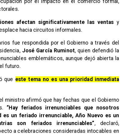
ocupación por el impacto en el comercio formal,
torales.
ciones afectan significativamente las ventas
y
splace hacia circuitos informales.
rios fue respondida por el Gobierno a través del
esidencia,
José García Ruminot
, quien defendió la
enunciables emblemáticos, aunque dejó abierta la
l futuro.
zó que
este tema no es una prioridad inmediata
 el ministro afirmó que hay fechas que el Gobierno
as.
“Hay feriados irrenunciables que nosotros
d es un feriado irrenunciable, Año Nuevo es un
atrias son feriados irrenunciables”
, declaró,
pecto a celebraciones consideradas intocables en