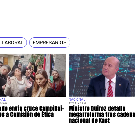
 LABORAL
EMPRESARIOS
NAL
NACIONAL
S 9:49
AYER A LAS 9:49
do envía cruce Campillai-
Ministro Quiroz detalla
es a Comisión de Ética
megarreforma tras caden
nacional de Kast