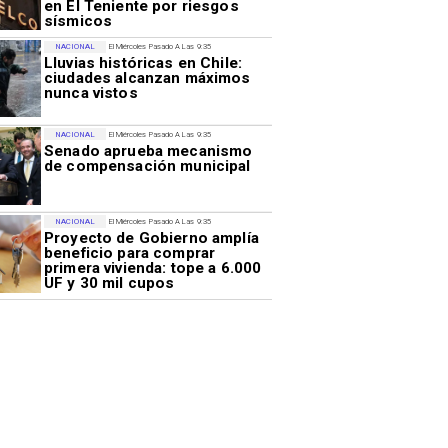
en El Teniente por riesgos
sísmicos
NACIONAL
El Miércoles Pasado A Las 9:35
Lluvias históricas en Chile:
ciudades alcanzan máximos
nunca vistos
NACIONAL
El Miércoles Pasado A Las 9:35
Senado aprueba mecanismo
de compensación municipal
NACIONAL
El Miércoles Pasado A Las 9:35
Proyecto de Gobierno amplía
beneficio para comprar
primera vivienda: tope a 6.000
UF y 30 mil cupos