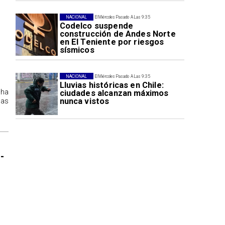
NACIONAL
El Miércoles Pasado A Las 9:35
Codelco suspende
construcción de Andes Norte
en El Teniente por riesgos
sísmicos
NACIONAL
El Miércoles Pasado A Las 9:35
Lluvias históricas en Chile:
 ha
ciudades alcanzan máximos
nunca vistos
las
-