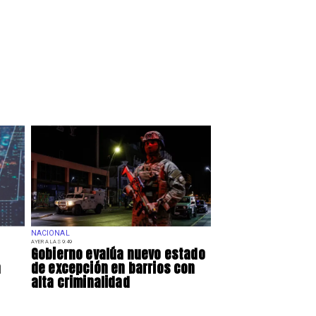
NACIONAL
AYER A LAS 9:49
Gobierno evalúa nuevo estado
a
de excepción en barrios con
alta criminalidad