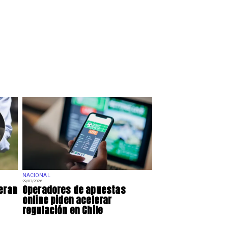
NACIONAL
29/07/2026
eran
Operadores de apuestas
online piden acelerar
regulación en Chile