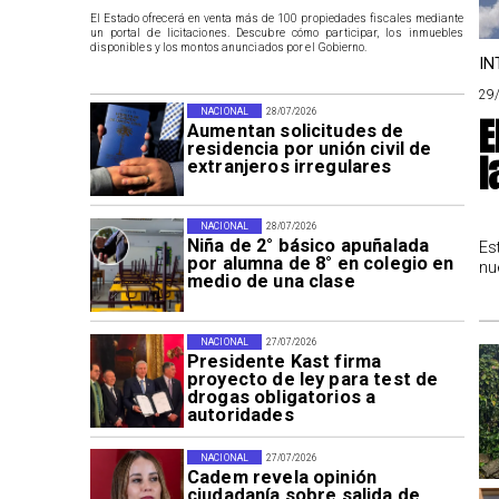
El Estado ofrecerá en venta más de 100 propiedades fiscales mediante
un portal de licitaciones. Descubre cómo participar, los inmuebles
disponibles y los montos anunciados por el Gobierno.
IN
29
NACIONAL
28/07/2026
E
Aumentan solicitudes de
residencia por unión civil de
l
extranjeros irregulares
NACIONAL
28/07/2026
Niña de 2° básico apuñalada
Es
por alumna de 8° en colegio en
nu
medio de una clase
NACIONAL
27/07/2026
Presidente Kast firma
proyecto de ley para test de
drogas obligatorios a
autoridades
NACIONAL
27/07/2026
Cadem revela opinión
ciudadanía sobre salida de