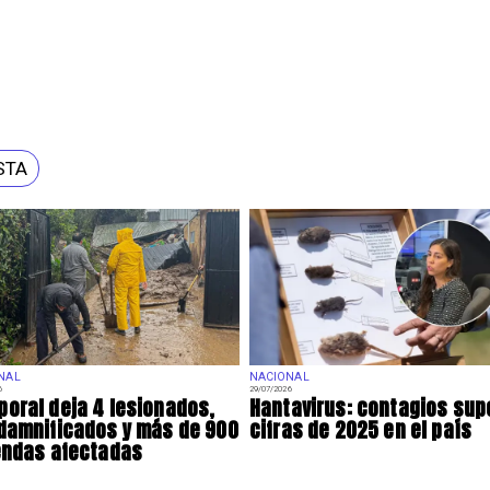
STA
NAL
NACIONAL
6
29/07/2026
oral deja 4 lesionados,
Hantavirus: contagios sup
damnificados y más de 900
cifras de 2025 en el país
endas afectadas