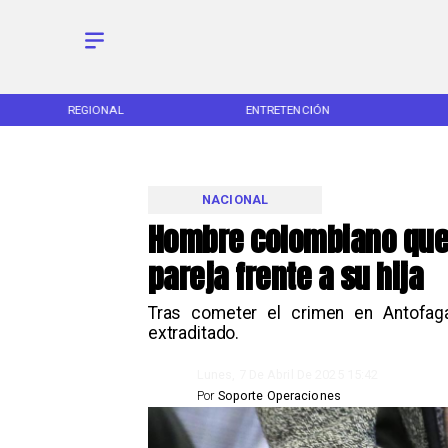
REGIONAL
ENTRETENCIÓN
NACIONAL
Hombre colombiano qued
pareja frente a su hija
Tras cometer el crimen en Antofag
extraditado.
Lunes, 7 De Abril De 2025 15:42
Por
Soporte Operaciones