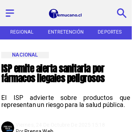
REGIONAL
ENTRETENCIÓN
DEPORTES
NACIONAL
ISP emite alerta sanitaria por
fármacos ilegales peligrosos
El ISP advierte sobre productos que
representan un riesgo para la salud pública.
Viernes, 24 De Octubre De 2025 15:18
Por
Prensa Web