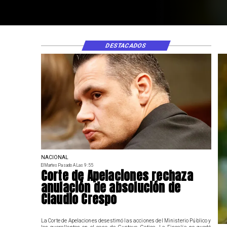
DESTACADOS
NACIONAL
El Martes Pasado A Las 9:55
Corte de Apelaciones rechaza
anulación de absolución de
Claudio Crespo
La Corte de Apelaciones desestimó las acciones del Ministerio Público y