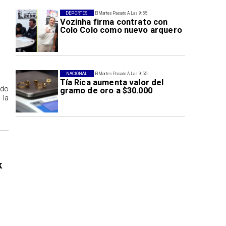
DEPORTES
El Martes Pasado A Las 9:55
Vozinha firma contrato con
Colo Colo como nuevo arquero
NACIONAL
El Martes Pasado A Las 9:55
Tía Rica aumenta valor del
ido
gramo de oro a $30.000
 la
k