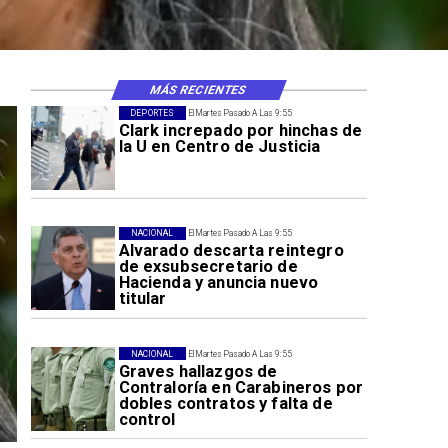
MÁS RECIENTES
DEPORTES
El Martes Pasado A Las 9:55
Clark increpado por hinchas de
la U en Centro de Justicia
NACIONAL
El Martes Pasado A Las 9:55
Alvarado descarta reintegro
de exsubsecretario de
Hacienda y anuncia nuevo
titular
NACIONAL
El Martes Pasado A Las 9:55
Graves hallazgos de
Contraloría en Carabineros por
dobles contratos y falta de
control