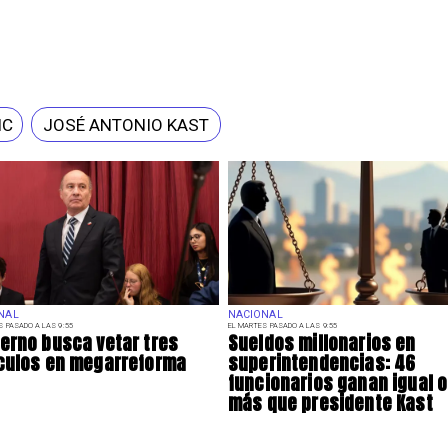
IC
JOSÉ ANTONIO KAST
NAL
NACIONAL
S PASADO A LAS 9:55
EL MARTES PASADO A LAS 9:55
erno busca vetar tres
Sueldos millonarios en
culos en megarreforma
superintendencias: 46
funcionarios ganan igual o
más que presidente Kast