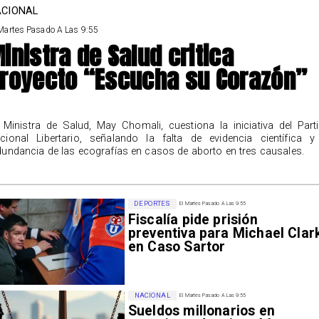
CIONAL
Martes Pasado A Las 9:55
inistra de Salud critica
royecto “Escucha su Corazón”
 Ministra de Salud, May Chomali, cuestiona la iniciativa del Part
cional Libertario, señalando la falta de evidencia científica y
dundancia de las ecografías en casos de aborto en tres causales.
DEPORTES
El Martes Pasado A Las 9:55
Fiscalía pide prisión
preventiva para Michael Clar
en Caso Sartor
NACIONAL
El Martes Pasado A Las 9:55
Sueldos millonarios en