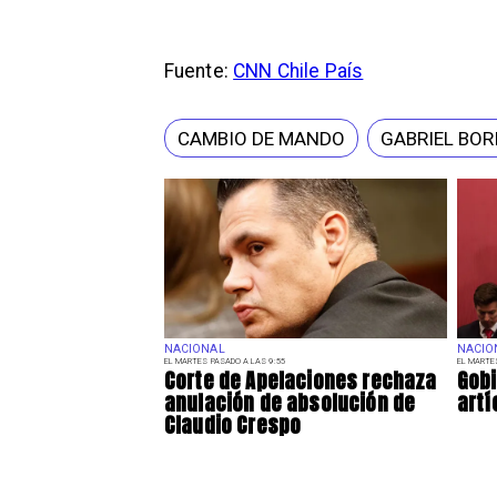
Fuente:
CNN Chile País
CAMBIO DE MANDO
GABRIEL BOR
NACIONAL
NACIO
EL MARTES PASADO A LAS 9:55
EL MARTE
Corte de Apelaciones rechaza
Gobi
anulación de absolución de
artí
Claudio Crespo