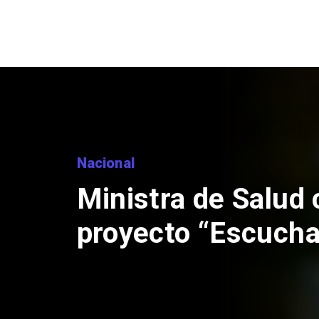
Nacional
Corte de Apelaci
anulación de abso
Claudio Crespo