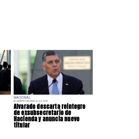
NACIONAL
EL MARTES PASADO A LAS 9:55
Alvarado descarta reintegro
de exsubsecretario de
Hacienda y anuncia nuevo
titular