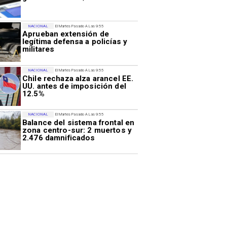
NACIONAL
El Martes Pasado A Las 9:55
Aprueban extensión de
legítima defensa a policías y
militares
NACIONAL
El Martes Pasado A Las 9:55
Chile rechaza alza arancel EE.
UU. antes de imposición del
12.5%
NACIONAL
El Martes Pasado A Las 9:55
Balance del sistema frontal en
zona centro-sur: 2 muertos y
2.476 damnificados