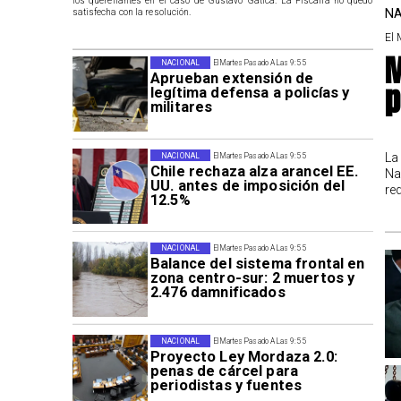
los querellantes en el caso de Gustavo Gatica. La Fiscalía no quedó
NA
satisfecha con la resolución.
El 
M
NACIONAL
El Martes Pasado A Las 9:55
Aprueban extensión de
p
legítima defensa a policías y
militares
La
NACIONAL
El Martes Pasado A Las 9:55
Chile rechaza alza arancel EE.
Na
UU. antes de imposición del
re
12.5%
NACIONAL
El Martes Pasado A Las 9:55
Balance del sistema frontal en
zona centro-sur: 2 muertos y
2.476 damnificados
NACIONAL
El Martes Pasado A Las 9:55
Proyecto Ley Mordaza 2.0:
penas de cárcel para
periodistas y fuentes