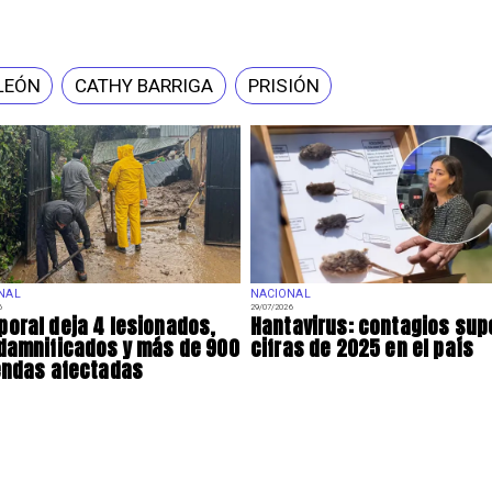
LEÓN
CATHY BARRIGA
PRISIÓN
NAL
NACIONAL
6
29/07/2026
oral deja 4 lesionados,
Hantavirus: contagios sup
damnificados y más de 900
cifras de 2025 en el país
endas afectadas