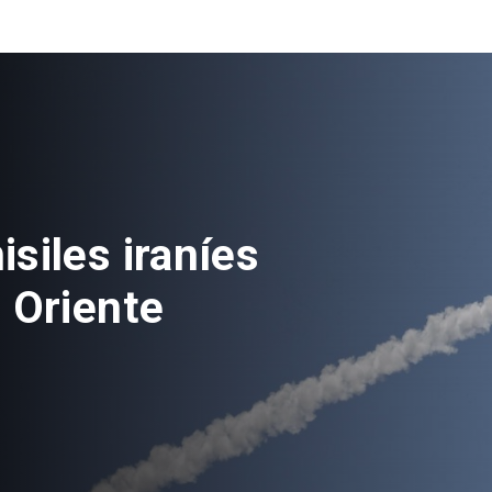
siles iraníes
 Oriente