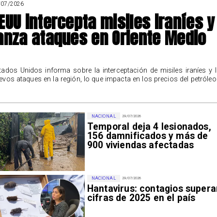
/07/2026
EUU intercepta misiles iraníes y
anza ataques en Oriente Medio
tados Unidos informa sobre la interceptación de misiles iraníes y 
evos ataques en la región, lo que impacta en los precios del petróleo
NACIONAL
29/07/2026
Temporal deja 4 lesionados,
156 damnificados y más de
900 viviendas afectadas
NACIONAL
29/07/2026
Hantavirus: contagios supera
cifras de 2025 en el país