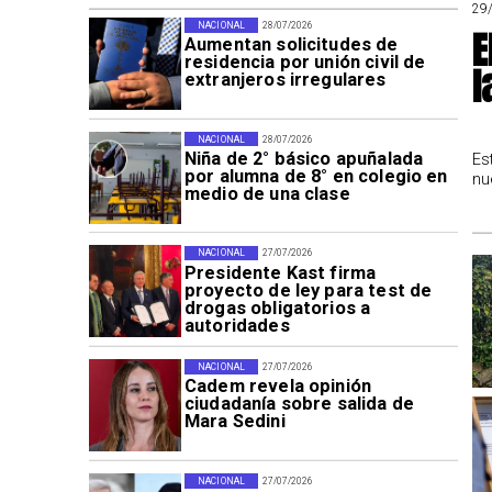
29
NACIONAL
28/07/2026
E
Aumentan solicitudes de
residencia por unión civil de
l
extranjeros irregulares
NACIONAL
28/07/2026
Niña de 2° básico apuñalada
Es
por alumna de 8° en colegio en
nu
medio de una clase
NACIONAL
27/07/2026
Presidente Kast firma
proyecto de ley para test de
drogas obligatorios a
autoridades
NACIONAL
27/07/2026
Cadem revela opinión
ciudadanía sobre salida de
Mara Sedini
NACIONAL
27/07/2026