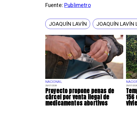
Fuente:
Publimetro
JOAQUÍN LAVÍN
JOAQUÍN LAVÍN 
NACIONAL
NACIO
29/07/2026
29/07/202
Proyecto propone penas de
Temp
cárcel por venta ilegal de
156 
medicamentos abortivos
vivi