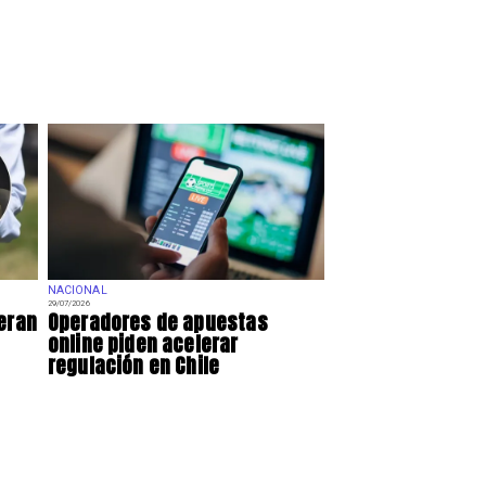
NACIONAL
29/07/2026
eran
Operadores de apuestas
online piden acelerar
regulación en Chile