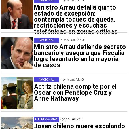
NACIONAL
Hoy A Las 12:40
Ministro Arrau detalla quinto
estado de excepción:
contempla toques de queda,
restricciones y escuchas
telefónicas en zonas críticas
NACIONAL
Hoy A Las 12:40
Ministro Arrau defiende secreto
bancario y asegura que Fiscalía
logra levantarlo en la mayoría
de casos
NACIONAL
Hoy A Las 12:40
Actriz chilena compite por el
Oscar con Penélope Cruz y
Anne Hathaway
INTERNACIONAL
Ayer A Las 9:49
Joven chileno muere escalando