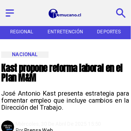
REGIONAL
ENTRETENCIÓN
DEPORTES
NACIONAL
Kast propone reforma laboral en el
Plan M&M
José Antonio Kast presenta estrategia para
fomentar empleo que incluye cambios en la
Dirección del Trabajo.
Miércoles, 30 De Abril De 2025 15:50
Por
Prensa Web