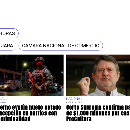
 HORAS
 JARA
CÁMARA NACIONAL DE COMERCIO
NAL
NACIONAL
 9:49
AYER A LAS 9:35
erno evalúa nuevo estado
Corte Suprema confirma p
xcepción en barrios con
de $1.000 millones por ca
 criminalidad
ProCultura