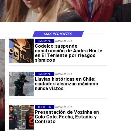
MÁS RECIENTES
NACIONAL
Ayer A Las 9:35
Codelco suspende
construcción de Andes Norte
en El Teniente por riesgos
sísmicos
NACIONAL
Ayer A Las 9:35
Lluvias históricas en Chile:
ciudades alcanzan máximos
nunca vistos
DEPORTES
Ayer A Las 9:35
Presentación de Vozinha en
Colo Colo: Fecha, Estadio y
Contrato