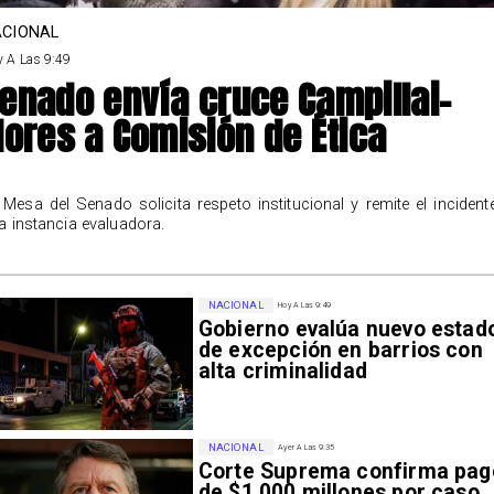
CIONAL
 A Las 9:49
enado envía cruce Campillai-
lores a Comisión de Ética
 Mesa del Senado solicita respeto institucional y remite el incident
a instancia evaluadora.
NACIONAL
Hoy A Las 9:49
Gobierno evalúa nuevo estad
de excepción en barrios con
alta criminalidad
NACIONAL
Ayer A Las 9:35
Corte Suprema confirma pag
de $1.000 millones por caso