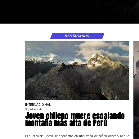
DESTACADOS
INTERNACIONAL
Hoy A Las 9:49
Joven chileno muere escalando
montaña más alta de Perú
El cuerpo del joven se encuentra en una zona de difícil acceso, lo que