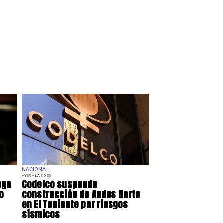
NACIONAL
AYER A LAS 9:35
ago
Codelco suspende
so
construcción de Andes Norte
en El Teniente por riesgos
sísmicos