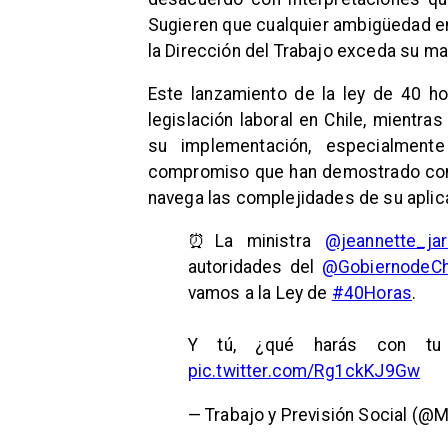
Sugieren que cualquier ambigüedad en 
la Dirección del Trabajo exceda su m
Este lanzamiento de la ley de 40 ho
legislación laboral en Chile, mientr
su implementación, especialment
compromiso que han demostrado con 
navega las complejidades de su aplica
⏰La ministra
@jeannette_jar
autoridades del
@GobiernodeCh
vamos a la Ley de
#40Horas
.
Y tú, ¿qué harás con tu
pic.twitter.com/Rg1ckKJ9Gw
— Trabajo y Previsión Social (@M