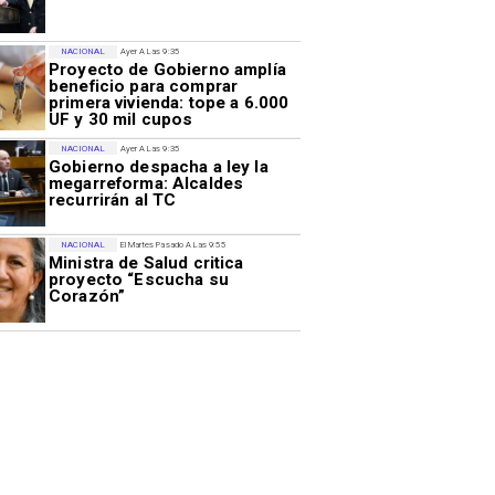
NACIONAL
Ayer A Las 9:35
Proyecto de Gobierno amplía
beneficio para comprar
primera vivienda: tope a 6.000
UF y 30 mil cupos
NACIONAL
Ayer A Las 9:35
Gobierno despacha a ley la
megarreforma: Alcaldes
recurrirán al TC
NACIONAL
El Martes Pasado A Las 9:55
Ministra de Salud critica
proyecto “Escucha su
Corazón”