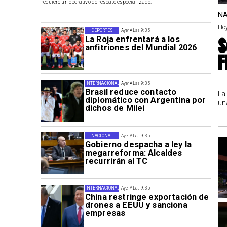
requiere un operativo de rescate especializado.
NA
Hoy
DEPORTES
Ayer A Las 9:35
S
La Roja enfrentará a los
anfitriones del Mundial 2026
F
INTERNACIONAL
Ayer A Las 9:35
Brasil reduce contacto
La
diplomático con Argentina por
un
dichos de Milei
NACIONAL
Ayer A Las 9:35
Gobierno despacha a ley la
megarreforma: Alcaldes
recurrirán al TC
INTERNACIONAL
Ayer A Las 9:35
China restringe exportación de
drones a EEUU y sanciona
empresas