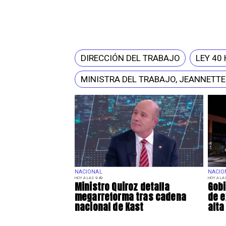
DIRECCIÓN DEL TRABAJO
LEY 40
MINISTRA DEL TRABAJO, JEANNETTE
NACIONAL
NACIO
HOY A LAS 9:49
HOY A LAS
Ministro Quiroz detalla
Gobi
megarreforma tras cadena
de e
nacional de Kast
alta