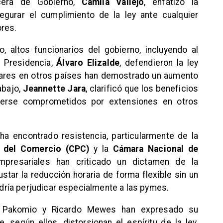
ocera de Gobierno,
Camila Vallejo
, enfatizó la
egurar el cumplimiento de la ley ante cualquier
ores.
, altos funcionarios del gobierno, incluyendo al
e Presidencia,
Álvaro Elizalde
, defendieron la ley
ares en otros países han demostrado un aumento
abajo,
Jeannette Jara
, clarificó que los beneficios
verse comprometidos por extensiones en otros
 ha encontrado resistencia, particularmente de la
y del Comercio (CPC)
y la
Cámara Nacional de
mpresariales han criticado un dictamen de la
ustar la reducción horaria de forma flexible sin un
ría perjudicar especialmente a las pymes.
é Pakomio y Ricardo Mewes han expresado su
 según ellos, distorsionan el espíritu de la ley.