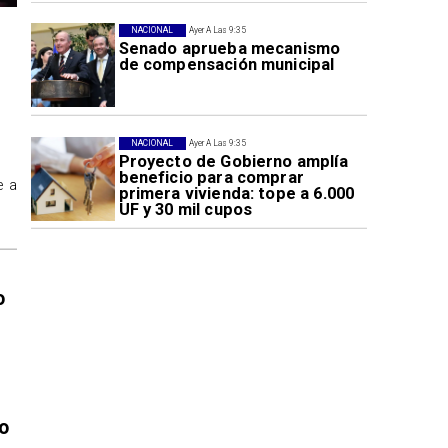
NACIONAL
Ayer A Las 9:35
Senado aprueba mecanismo
de compensación municipal
NACIONAL
Ayer A Las 9:35
Proyecto de Gobierno amplía
beneficio para comprar
e a
primera vivienda: tope a 6.000
UF y 30 mil cupos
o
o