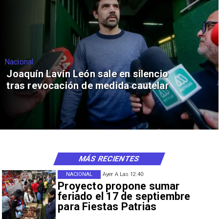
Nacional
Joaquín Lavín León sale en silencio
tras revocación de medida cautelar
MÁS RECIENTES
NACIONAL
Ayer A Las 12:40
Proyecto propone sumar
feriado el 17 de septiembre
para Fiestas Patrias