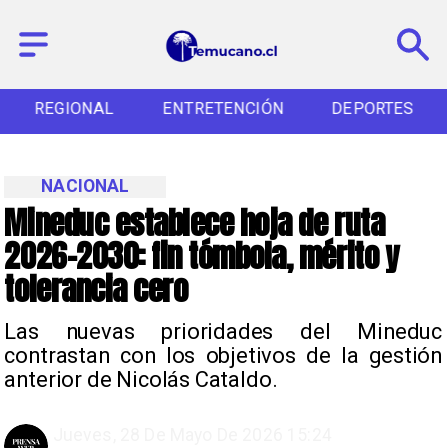
REGIONAL
ENTRETENCIÓN
DEPORTES
NACIONAL
Mineduc establece hoja de ruta
2026-2030: fin tómbola, mérito y
tolerancia cero
Las nuevas prioridades del Mineduc
contrastan con los objetivos de la gestión
anterior de Nicolás Cataldo.
Jueves, 28 De Mayo De 2026 15:24