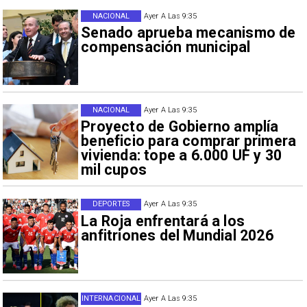
NACIONAL
Ayer A Las 9:35
Senado aprueba mecanismo de
compensación municipal
NACIONAL
Ayer A Las 9:35
Proyecto de Gobierno amplía
beneficio para comprar primera
vivienda: tope a 6.000 UF y 30
mil cupos
DEPORTES
Ayer A Las 9:35
La Roja enfrentará a los
anfitriones del Mundial 2026
INTERNACIONAL
Ayer A Las 9:35