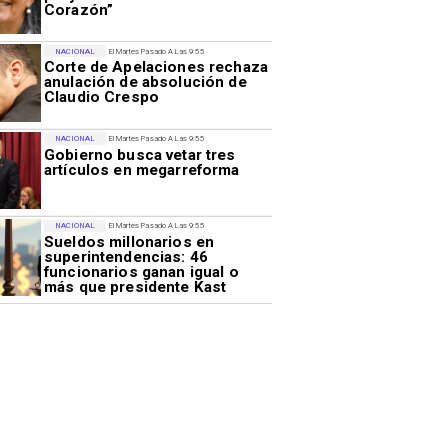
Corazón”
NACIONAL
El Martes Pasado A Las 9:55
Corte de Apelaciones rechaza
anulación de absolución de
Claudio Crespo
NACIONAL
El Martes Pasado A Las 9:55
Gobierno busca vetar tres
artículos en megarreforma
NACIONAL
El Martes Pasado A Las 9:55
Sueldos millonarios en
superintendencias: 46
funcionarios ganan igual o
más que presidente Kast