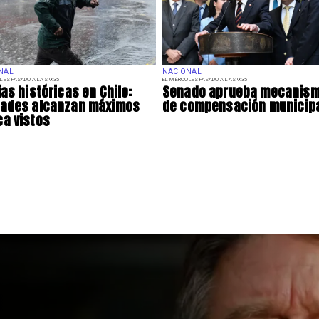
NAL
NACIONAL
LES PASADO A LAS 9:35
EL MIÉRCOLES PASADO A LAS 9:35
ias históricas en Chile:
Senado aprueba mecanis
dades alcanzan máximos
de compensación municip
a vistos