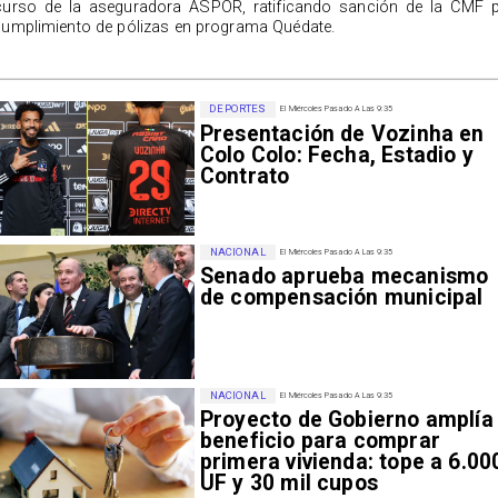
curso de la aseguradora ASPOR, ratificando sanción de la CMF 
cumplimiento de pólizas en programa Quédate.
DEPORTES
El Miércoles Pasado A Las 9:35
Presentación de Vozinha en
Colo Colo: Fecha, Estadio y
Contrato
NACIONAL
El Miércoles Pasado A Las 9:35
Senado aprueba mecanismo
de compensación municipal
NACIONAL
El Miércoles Pasado A Las 9:35
Proyecto de Gobierno amplía
beneficio para comprar
primera vivienda: tope a 6.00
UF y 30 mil cupos