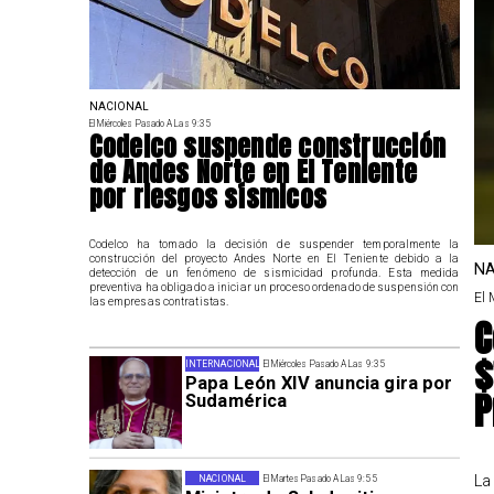
NACIONAL
El Miércoles Pasado A Las 9:35
Codelco suspende construcción
de Andes Norte en El Teniente
por riesgos sísmicos
Codelco ha tomado la decisión de suspender temporalmente la
construcción del proyecto Andes Norte en El Teniente debido a la
NA
detección de un fenómeno de sismicidad profunda. Esta medida
preventiva ha obligado a iniciar un proceso ordenado de suspensión con
El 
las empresas contratistas.
C
$
INTERNACIONAL
El Miércoles Pasado A Las 9:35
Papa León XIV anuncia gira por
P
Sudamérica
La
NACIONAL
El Martes Pasado A Las 9:55