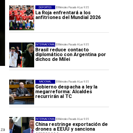
DEPORTES
El Miércoles Pasado A Las 9:35
La Roja enfrentará a los
anfitriones del Mundial 2026
INTERNACIONAL
El Miércoles Pasado A Las 9:35
Brasil reduce contacto
diplomático con Argentina por
dichos de Milei
NACIONAL
El Miércoles Pasado A Las 9:35
Gobierno despacha a ley la
megarreforma: Alcaldes
recurrirán al TC
INTERNACIONAL
El Miércoles Pasado A Las 9:35
China restringe exportación de
drones a EEUU y sanciona
aza