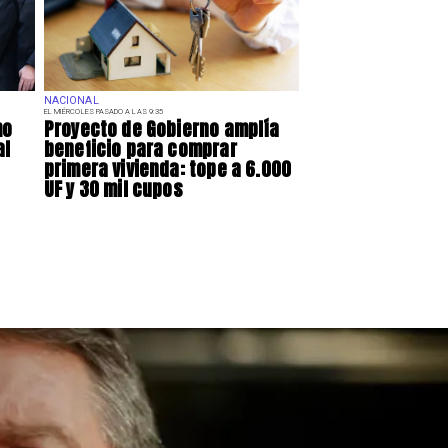
NACIONAL
EL MIÉRCOLES PASADO A LAS 9:35
mo
Proyecto de Gobierno amplía
al
beneficio para comprar
primera vivienda: tope a 6.000
UF y 30 mil cupos