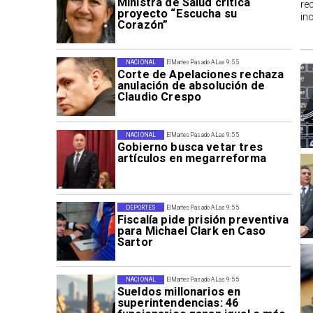
Ministra de Salud critica
re
proyecto “Escucha su
in
Corazón”
NACIONAL
El Martes Pasado A Las 9:55
Corte de Apelaciones rechaza
anulación de absolución de
Claudio Crespo
NACIONAL
El Martes Pasado A Las 9:55
Gobierno busca vetar tres
artículos en megarreforma
DEPORTES
El Martes Pasado A Las 9:55
Fiscalía pide prisión preventiva
para Michael Clark en Caso
Sartor
NACIONAL
El Martes Pasado A Las 9:55
Sueldos millonarios en
superintendencias: 46