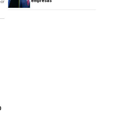
empresas
por
0