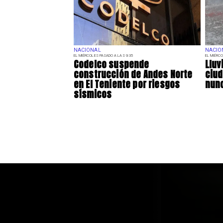
NACIONAL
NACIO
EL MIÉRCOLES PASADO A LAS 9:35
EL MIÉRCO
Codelco suspende
Lluv
construcción de Andes Norte
ciu
en El Teniente por riesgos
nunc
sísmicos